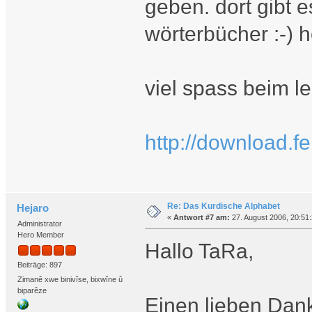
geben. dort gibt 
wörterbücher :-) h
viel spass beim l
http://download.f
Re: Das Kurdische Alphabet
Hejaro
«
Antwort #7 am:
27. August 2006, 20:51:
Administrator
Hero Member
Hallo TaRa,
Beiträge: 897
Zimanê xwe binivîse, bixwîne û
biparêze
Einen lieben Dank