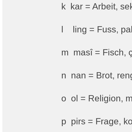
k kar = Arbeit, se
l ling = Fuss, pa
m masî = Fisch, 
n nan = Brot, ren
o ol = Religion, 
p pirs = Frage, ko