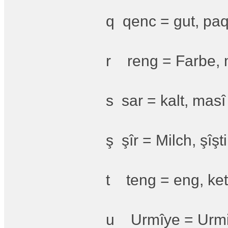
q qenc = gut, paqi
r reng = Farbe, m
s sar = kalt, mas
ş şîr = Milch, şîş
t teng = eng, keti
u Urmîye = Urmia