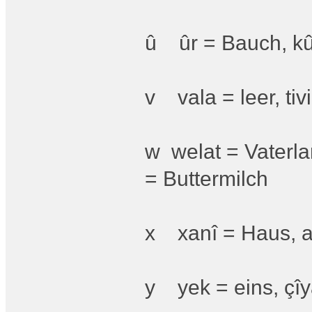
û ûr = Bauch, kûr
v vala = leer, ti
w welat = Vaterl
= Buttermilch
x xanî = Haus, a
y yek = eins, çîya