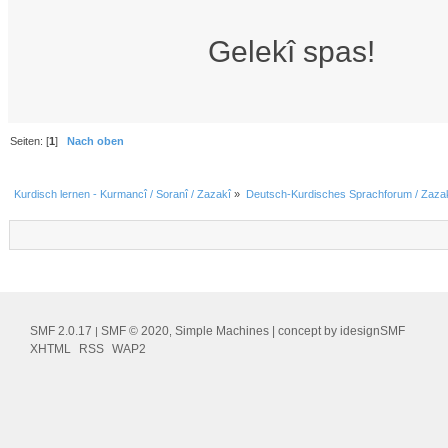
Gelekî spas!
Seiten: [
1
]
Nach oben
Kurdisch lernen - Kurmancî / Soranî / Zazakî
»
Deutsch-Kurdisches Sprachforum / Zazak
SMF 2.0.17
SMF © 2020
Simple Machines
| concept by
idesignSMF
|
,
XHTML
RSS
WAP2