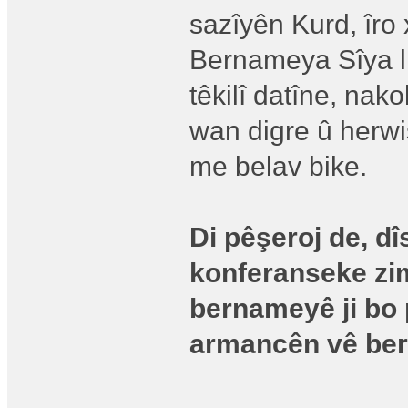
sazîyên Kurd, îro
Bernameya Sîya li
têkilî datîne, nak
wan digre û herwi
me belav bike.
Di pêşeroj de, dî
konferanseke zim
bernameyê ji bo 
armancên vê be