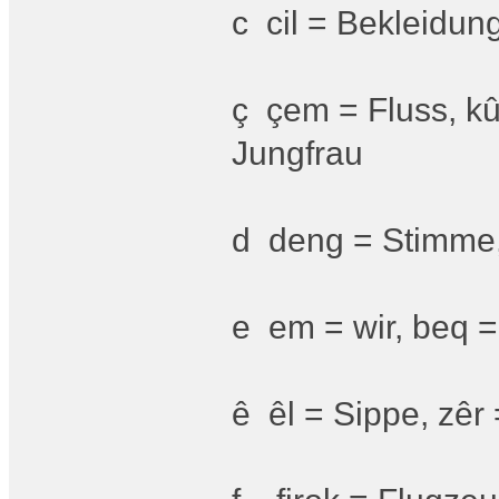
c cil = Bekleidung
ç çem = Fluss, kû
Jungfrau
d deng = Stimme,
e em = wir, beq =
ê êl = Sippe, zêr