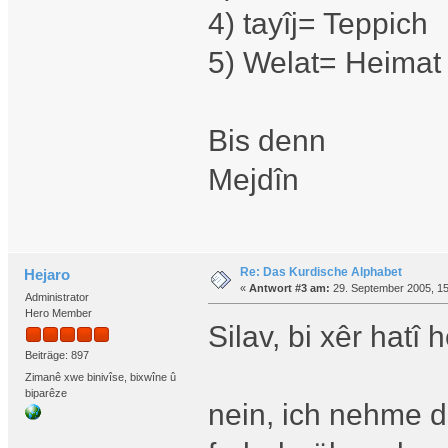
4) tayîj= Teppich
5) Welat= Heimat
Bis denn
Mejdîn
Re: Das Kurdische Alphabet
Hejaro
«
Antwort #3 am:
29. September 2005, 15
Administrator
Hero Member
Silav, bi xêr hatî 
Beiträge: 897
Zimanê xwe binivîse, bixwîne û
biparêze
nein, ich nehme di