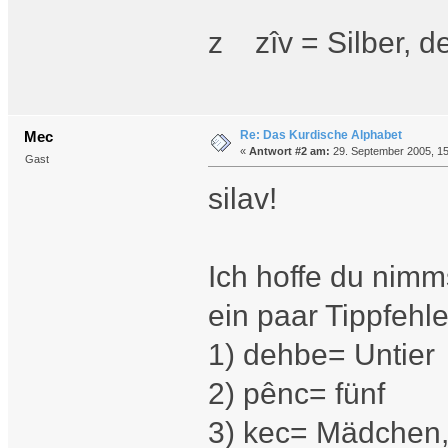
z zîv = Silber, de
Re: Das Kurdische Alphabet
Mec
«
Antwort #2 am:
29. September 2005, 15
Gast
silav!
Ich hoffe du nimm
ein paar Tippfehle
1) dehbe= Untier
2) pênc= fünf
3) kec= Mädchen,