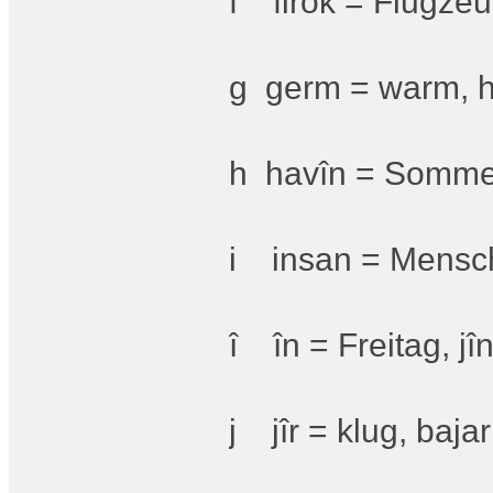
f firok = Flugzeu
g germ = warm, h
h havîn = Sommer
i insan = Mensch,
î în = Freitag, jî
j jîr = klug, bajar