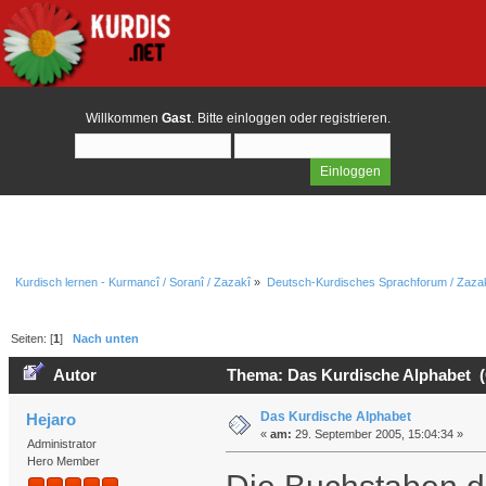
Willkommen
Gast
. Bitte
einloggen
oder
registrieren
.
Kurdisch lernen - Kurmancî / Soranî / Zazakî
»
Deutsch-Kurdisches Sprachforum / Zazak
Seiten: [
1
]
Nach unten
Autor
Thema: Das Kurdische Alphabet (
Das Kurdische Alphabet
Hejaro
«
am:
29. September 2005, 15:04:34 »
Administrator
Hero Member