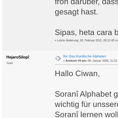
froh darüber, das
gesagt hast.
Sipas, heta cara b
«
Letzte Änderung: 26. Februar 2011, 00:12:45 v
Re: Das Kurdische Alphabet
HejaroSilopî
«
Antwort #4 am:
08. Januar 2006, 11:22:
Gast
Hallo Ciwan,
Soranî Alphabet g
wichtig für unsser
Soranî lernen wol