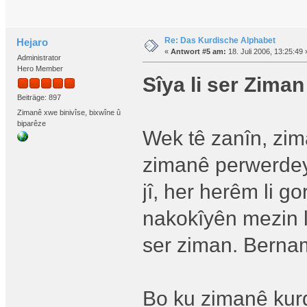
Re: Das Kurdische Alphabet
Hejaro
«
Antwort #5 am:
18. Juli 2006, 13:25:49 
Administrator
Hero Member
Sîya li ser Ziman
Beiträge: 897
Zimanê xwe binivîse, bixwîne û
biparêze
Wek tê zanîn, zim
zimanê perwerdey
jî, her herêm li g
nakokîyên mezin l
ser ziman. Bernam
Bo ku zimanê kurd