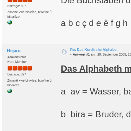
Die Buchstaben d
Beiträge: 897
Zimanê xwe binivîse, bixwîne û
biparêze
a b c ç d e ê f g h i
Re: Das Kurdische Alphabet
Hejaro
«
Antwort #1 am:
29. September 2005, 15
Administrator
Hero Member
Das Alphabeth mi
Beiträge: 897
Zimanê xwe binivîse, bixwîne û
biparêze
a av = Wasser, ba
b bira = Bruder, 