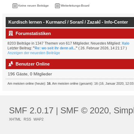
Keine neuen Beiträge
Weiterleitungs-Board
Kurdisch lernen - Kurmancî / Soranî / Zazakî - Info-Center
Forumstatistiken
8203 Beiträge in 1347 Themen von 617 Mitglieder. Neuestes Mitglied:
Xalo
Letzter Beitrag:
"
Re: wo seit ihr denn all...
"
( 26. Februar 2026, 14:21:17 )
Anzeigen der neuesten Beiträge
Benutzer Online
196 Gäste, 0 Mitglieder
Am meisten online (heute):
16
. Am meisten online (gesamt): 16 (16. Januar 2020, 12:03
SMF 2.0.17
SMF © 2020
Simp
|
,
XHTML
RSS
WAP2