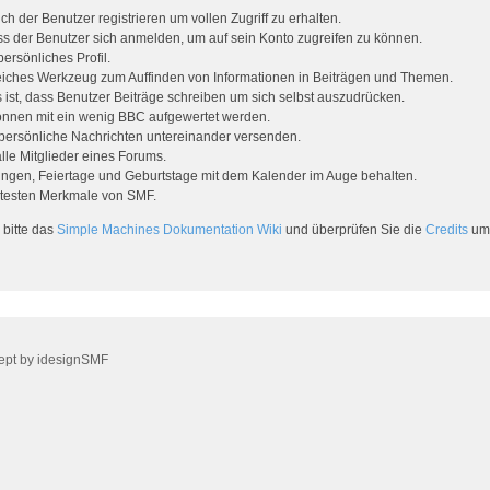
ch der Benutzer registrieren um vollen Zugriff zu erhalten.
s der Benutzer sich anmelden, um auf sein Konto zugreifen zu können.
ersönliches Profil.
lfreiches Werkzeug zum Auffinden von Informationen in Beiträgen und Themen.
ist, dass Benutzer Beiträge schreiben um sich selbst auszudrücken.
önnen mit ein wenig BBC aufgewertet werden.
persönliche Nachrichten untereinander versenden.
 alle Mitglieder eines Forums.
ungen, Feiertage und Geburtstage mit dem Kalender im Auge behalten.
iebtesten Merkmale von SMF.
 bitte das
Simple Machines Dokumentation Wiki
und überprüfen Sie die
Credits
um 
ept by
idesignSMF