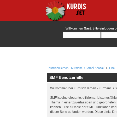
Willkommen
Gast
. Bitte
einloggen
o
Kurdisch lernen - Kurmancî / Soranî / Zazakî
»
Hilfe
SMF Benutzerhilfe
Willkommen bei Kurdisch lernen - Kurmancî / 
SMF ist eine elegante, effiziente, leistungsfä
Thema in einer zuverlässigen und geordneten 
können. Hilfe für viele der SMF Funktionen ka
dieser Seite gefunden werden. Diese Links füh