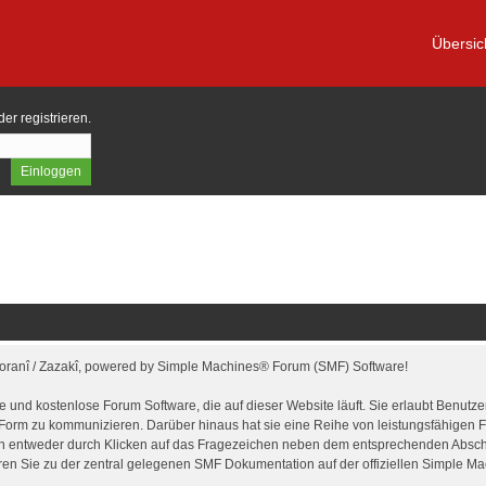
Übersic
der
registrieren
.
Soranî / Zazakî, powered by Simple Machines® Forum (SMF) Software!
hige und kostenlose Forum Software, die auf dieser Website läuft. Sie erlaubt Benu
Form zu kommunizieren. Darüber hinaus hat sie eine Reihe von leistungsfähigen
nn entweder durch Klicken auf das Fragezeichen neben dem entsprechenden Abschn
ren Sie zu der zentral gelegenen SMF Dokumentation auf der offiziellen Simple M