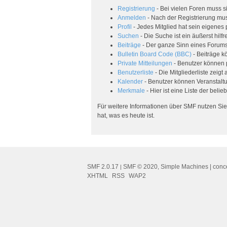
Registrierung
- Bei vielen Foren muss si
Anmelden
- Nach der Registrierung mus
Profil
- Jedes Mitglied hat sein eigenes p
Suchen
- Die Suche ist ein äußerst hi
Beiträge
- Der ganze Sinn eines Forums 
Bulletin Board Code (BBC)
- Beiträge k
Private Mitteilungen
- Benutzer können 
Benutzerliste
- Die Mitgliederliste zeigt
Kalender
- Benutzer können Veranstalt
Merkmale
- Hier ist eine Liste der bel
Für weitere Informationen über SMF nutzen Sie
hat, was es heute ist.
SMF 2.0.17
SMF © 2020
Simple Machines
| conc
|
,
XHTML
RSS
WAP2