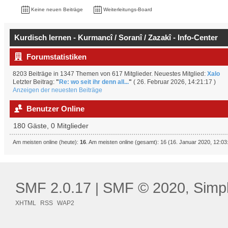
Keine neuen Beiträge
Weiterleitungs-Board
Kurdisch lernen - Kurmancî / Soranî / Zazakî - Info-Center
Forumstatistiken
8203 Beiträge in 1347 Themen von 617 Mitglieder. Neuestes Mitglied:
Xalo
Letzter Beitrag:
"
Re: wo seit ihr denn all...
"
( 26. Februar 2026, 14:21:17 )
Anzeigen der neuesten Beiträge
Benutzer Online
180 Gäste, 0 Mitglieder
Am meisten online (heute):
16
. Am meisten online (gesamt): 16 (16. Januar 2020, 12:03
SMF 2.0.17
SMF © 2020
Simp
|
,
XHTML
RSS
WAP2