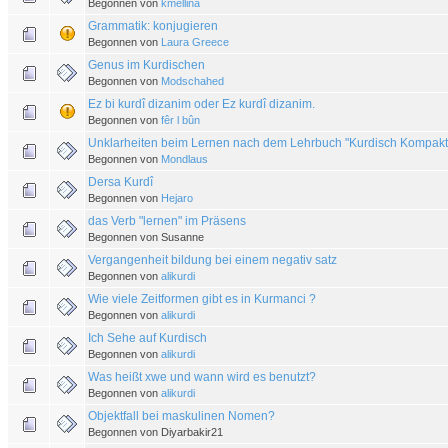
Begonnen von
kmellina
Grammatik: konjugieren
Begonnen von
Laura Greece
Genus im Kurdischen
Begonnen von
Modschahed
Ez bi kurdî dizanim oder Ez kurdî dizanim.
Begonnen von
fêr l bûn
Unklarheiten beim Lernen nach dem Lehrbuch "Kurdisch Kompakt
Begonnen von
Mondlaus
Dersa Kurdî
Begonnen von
Hejaro
das Verb "lernen" im Präsens
Begonnen von Susanne
Vergangenheit bildung bei einem negativ satz
Begonnen von
alikurdi
Wie viele Zeitformen gibt es in Kurmanci ?
Begonnen von
alikurdi
Ich Sehe auf Kurdisch
Begonnen von
alikurdi
Was heißt xwe und wann wird es benutzt?
Begonnen von
alikurdi
Objektfall bei maskulinen Nomen?
Begonnen von Diyarbakir21