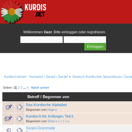
Willkommen
Gast
. Bitte
einloggen
oder
registrieren
.
Kurdisch lernen - Kurmancî / Soranî / Zazakî
»
Deutsch-Kurdisches Sprachforum / Zazak
Seiten: [
1
]
2
3
...
5
Nach unten
Betreff
/
Begonnen von
Das Kurdische Alphabet
Begonnen von
Hejaro
Kurdisch für Anfänger, Teil 2
Begonnen von
Shari
«
1
2
3
4
»
Sorani-Grammatik