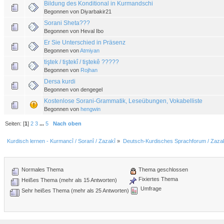
Bildung des Konditional in Kurmandschi
Begonnen von Diyarbakir21
Sorani Sheta???
Begonnen von Heval Ibo
Er Sie Unterschied in Präsenz
Begonnen von
Atmiyan
tiştek / tiştekî / tiştekê ?????
Begonnen von
Rojhan
Dersa kurdi
Begonnen von dengegel
Kostenlose Sorani-Grammatik, Leseübungen, Vokabelliste
Begonnen von
hengwin
Seiten: [
1
]
2
3
...
5
Nach oben
Kurdisch lernen - Kurmancî / Soranî / Zazakî
»
Deutsch-Kurdisches Sprachforum / Zazak
Normales Thema
Thema geschlossen
Fixiertes Thema
Heißes Thema (mehr als 15 Antworten)
Umfrage
Sehr heißes Thema (mehr als 25 Antworten)