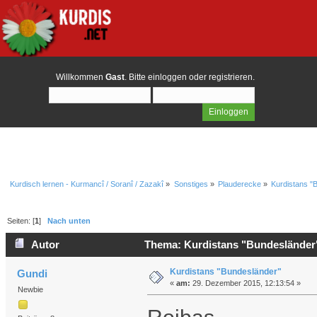
Willkommen
Gast
. Bitte
einloggen
oder
registrieren
.
Kurdisch lernen - Kurmancî / Soranî / Zazakî
»
Sonstiges
»
Plauderecke
»
Kurdistans "
Seiten: [
1
]
Nach unten
Autor
Thema: Kurdistans "Bundesländer"
Kurdistans "Bundesländer"
Gundi
«
am:
29. Dezember 2015, 12:13:54 »
Newbie