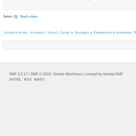
Seiten: [
1
]
Nach oben
Kurdisch lernen - Kurmancî / Soranî / Zazakî
»
Sonstiges
»
Plauderecke
»
Kurdistans "
SMF 2.0.17
SMF © 2020
Simple Machines
| concept by
idesignSMF
|
,
XHTML
RSS
WAP2