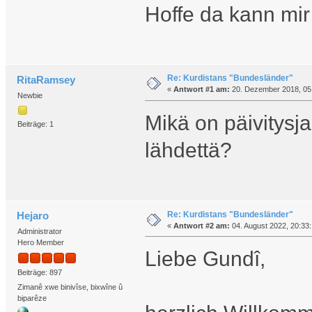
Hoffe da kann mir
Re: Kurdistans "Bundesländer"
RitaRamsey
«
Antwort #1 am:
20. Dezember 2018, 05
Newbie
Mikä on päivitysja
Beiträge: 1
lähdettä?
Re: Kurdistans "Bundesländer"
Hejaro
«
Antwort #2 am:
04. August 2022, 20:33:
Administrator
Hero Member
Liebe Gundî,
Beiträge: 897
Zimanê xwe binivîse, bixwîne û
biparêze