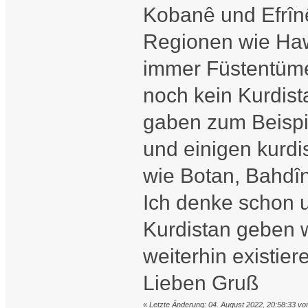
Kobanê und Efrînê.
Regionen wie Haw
immer Füstentüme
noch kein Kurdis
gaben zum Beispi
und einigen kurd
wie Botan, Bahdîn
Ich denke schon u
Kurdistan geben 
weiterhin existier
Lieben Gruß
«
Letzte Änderung: 04. August 2022, 20:58:33 vo