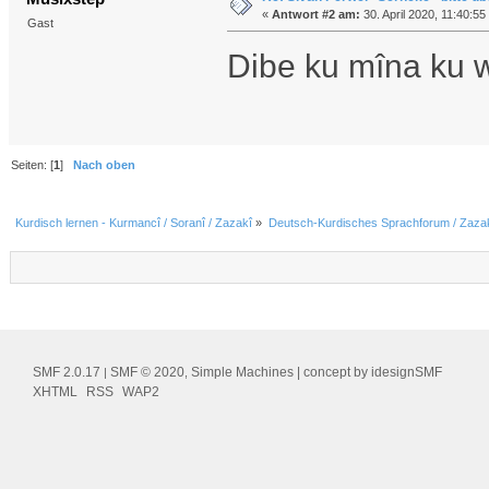
«
Antwort #2 am:
30. April 2020, 11:40:55
Gast
Dibe ku mîna ku w
Seiten: [
1
]
Nach oben
Kurdisch lernen - Kurmancî / Soranî / Zazakî
»
Deutsch-Kurdisches Sprachforum / Zazak
SMF 2.0.17
SMF © 2020
Simple Machines
| concept by
idesignSMF
|
,
XHTML
RSS
WAP2