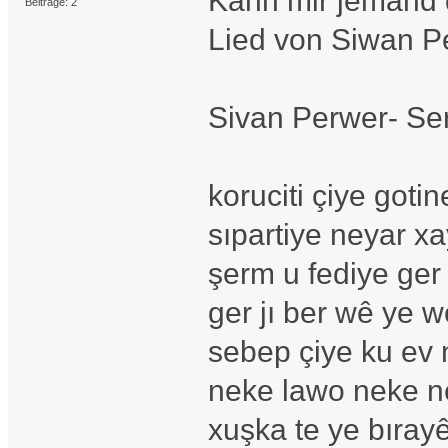
Kann mir jemand d
Beiträge: 2
Lied von Siwan P
Sivan Perwer- Se
koruciti çiye goti
sıpartiye neyar xa
şerm u fediye ger
ger jı ber wê ye we
sebep çiye ku ev 
neke lawo neke n
xuşka te ye bıra