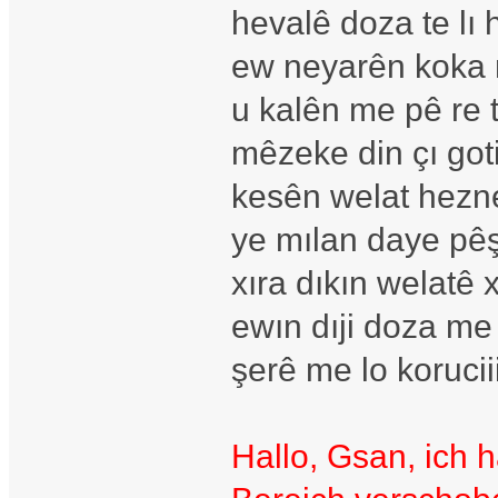
hevalê doza te l
ew neyarên koka 
u kalên me pê re ti
mêzeke din çı got
kesên welat hezne
ye mılan daye pêş
xıra dıkın welatê 
ewın dıji doza me
şerê me lo koruciii
Hallo, Gsan, ich h