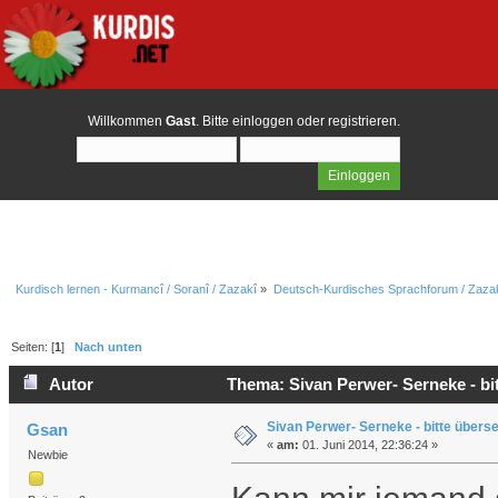
Willkommen
Gast
. Bitte
einloggen
oder
registrieren
.
Kurdisch lernen - Kurmancî / Soranî / Zazakî
»
Deutsch-Kurdisches Sprachforum / Zazak
Seiten: [
1
]
Nach unten
Autor
Thema: Sivan Perwer- Serneke - bi
Sivan Perwer- Serneke - bitte übers
Gsan
«
am:
01. Juni 2014, 22:36:24 »
Newbie