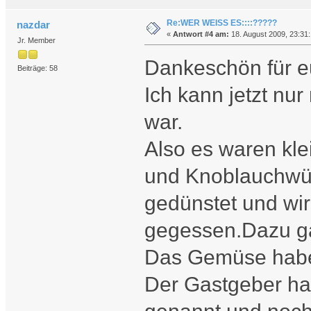
Re:WER WEISS ES::::?????
nazdar
«
Antwort #4 am:
18. August 2009, 23:31:
Jr. Member
Dankeschön für e
Beiträge: 58
Ich kann jetzt nu
war.
Also es waren kl
und Knoblauchwürf
gedünstet und wi
gegessen.Dazu ga
Das Gemüse habe
Der Gastgeber ha