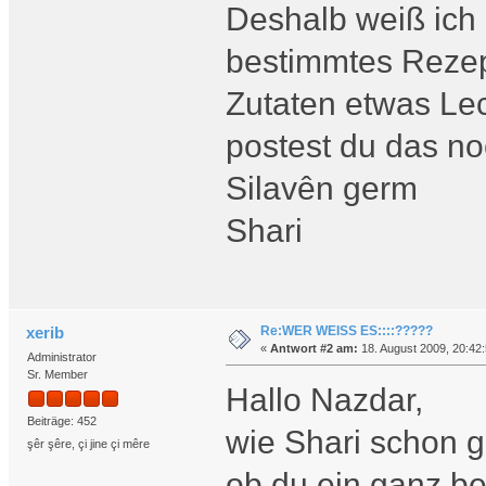
Deshalb weiß ich 
bestimmtes Rezept
Zutaten etwas Lec
postest du das n
Silavên germ
Shari
Re:WER WEISS ES::::?????
xerib
«
Antwort #2 am:
18. August 2009, 20:42:
Administrator
Sr. Member
Hallo Nazdar,
Beiträge: 452
wie Shari schon g
şêr şêre, çi jine çi mêre
ob du ein ganz be