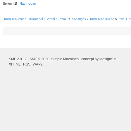
Seiten: [
1
]
Nach oben
Kurdisch lernen - Kurmancî / Soranî / Zazakî
»
Sonstiges
»
Kurdische Küche
»
Zwei Ger
SMF 2.0.17
SMF © 2020
Simple Machines
| concept by
idesignSMF
|
,
XHTML
RSS
WAP2