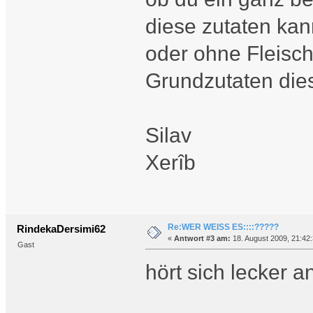
diese zutaten kan
oder ohne Fleisch
Grundzutaten dies
Silav
Xerîb
Re:WER WEISS ES::::?????
RindekaDersimi62
«
Antwort #3 am:
18. August 2009, 21:42:
Gast
hört sich lecker a