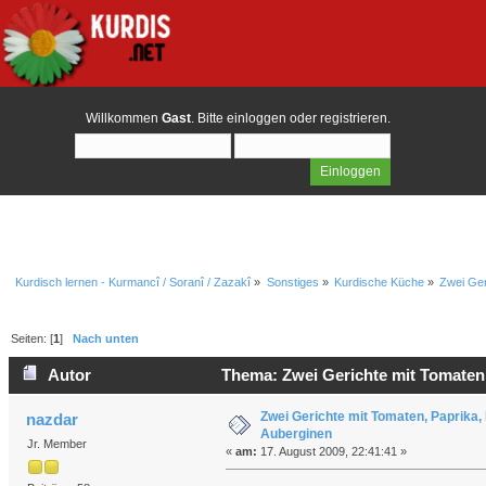
Willkommen
Gast
. Bitte
einloggen
oder
registrieren
.
Kurdisch lernen - Kurmancî / Soranî / Zazakî
»
Sonstiges
»
Kurdische Küche
»
Zwei Ger
Seiten: [
1
]
Nach unten
Autor
Thema: Zwei Gerichte mit Tomaten
Zwei Gerichte mit Tomaten, Paprika
nazdar
Auberginen
Jr. Member
«
am:
17. August 2009, 22:41:41 »