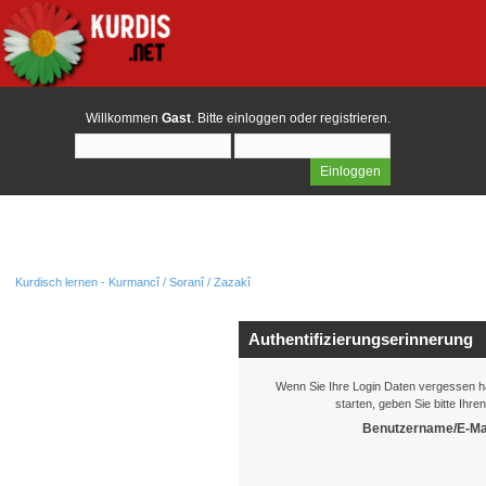
Willkommen
Gast
. Bitte
einloggen
oder
registrieren
.
Kurdisch lernen - Kurmancî / Soranî / Zazakî
Authentifizierungserinnerung
Wenn Sie Ihre Login Daten vergessen h
starten, geben Sie bitte Ihr
Benutzername/E-Mai