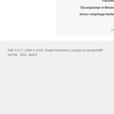
Passwor
Sitzungslänge in Minut
Immer eingeloggt bleib
Pa
SMF 2.0.17
SMF © 2020
Simple Machines
| concept by
idesignSMF
|
,
XHTML
RSS
WAP2