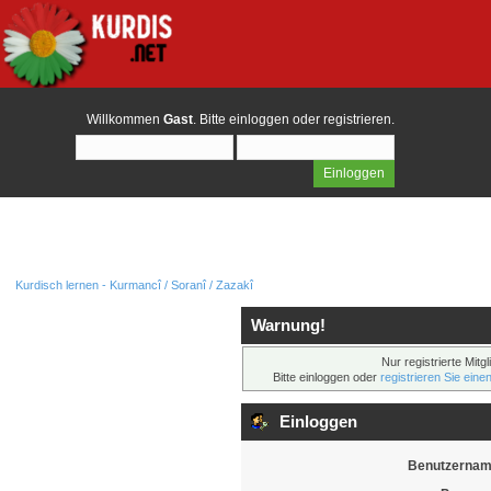
Willkommen
Gast
. Bitte
einloggen
oder
registrieren
.
Kurdisch lernen - Kurmancî / Soranî / Zazakî
Warnung!
Nur registrierte Mitg
Bitte einloggen oder
registrieren Sie eine
Einloggen
Benutzernam