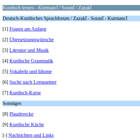
Kurdisch lernen - Kurmancî / Soranî / Zazakî
Deutsch-Kurdisches Sprachforum / Zazakî - Soranî - Kurmancî
[1]
Fragen am Anfang
[2]
Übersetzungswünsche
[3]
Literatur und Musik
[4]
Kurdische Grammatik
[5]
Vokabeln und Idiome
[6]
Suche nach Lernpartner
[7]
Kurdisch-Kurse
Sonstiges
[8]
Plauderecke
[9]
Kurdische Küche
[-]
Nachrichten und Links