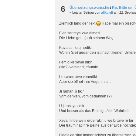
6
Übersetzungswünsche
/
Re: Bitte um 
« Letzter Beitrag von
alikurdi
am
12. Septem
Ziemlich lang der Text
Habe mal ein bissch
Evin ser reya xwe dimesi
Die Liebe geht (auf) seinem Weg.
Kuva cu, ferq nediki
Wohin (sie) gegangen ist macht keinen Unters
Fem dikir xeyal dikir
(sie?) verstand, träumte
Le caven xwe venediki
Aber sie öffnet ihre Augen nicht
Ji raman, ji fikir
Vom denken, vom gedanken (?)
U ji rastiye cetir
Und besser als das Richtige / die Wahrheit
Xeyal linge we ji erde rakir, u we bi xwe re bir
Der traum hat ihre Beine aus der Erde hochg
Liedtexte sind immer schwer zu übersetzten, 