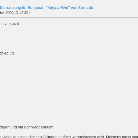
Übersetzung für Songtext: "Xeyala Evîn" von Serhado
ber 2020, 11:47:33
»
en versucht,
chied (?)
ezogen und mit sich weggebracht
da vieles aus melodischen Gründen einfach weggelsassen wird. Meistens muss man