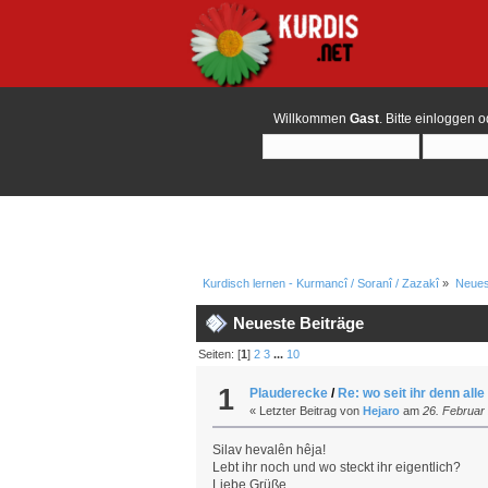
Willkommen
Gast
. Bitte
einloggen
o
Kurdisch lernen - Kurmancî / Soranî / Zazakî
»
Neues
Neueste Beiträge
Seiten: [
1
]
2
3
...
10
1
Plauderecke
/
Re: wo seit ihr denn all
« Letzter Beitrag von
Hejaro
am
26. Februar 
Silav hevalên hêja!
Lebt ihr noch und wo steckt ihr eigentlich?
Liebe Grüße