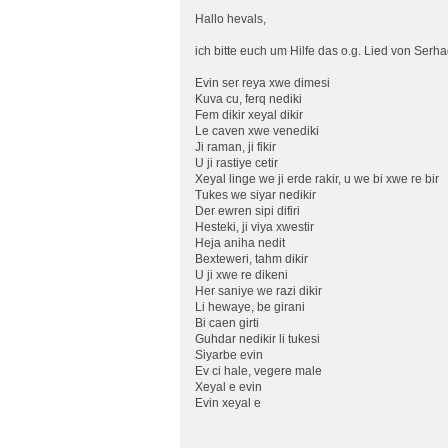
Hallo hevals,
ich bitte euch um Hilfe das o.g. Lied von Serha
Evin ser reya xwe dimesi
Kuva cu, ferq nediki
Fem dikir xeyal dikir
Le caven xwe venediki
Ji raman, ji fikir
U ji rastiye cetir
Xeyal linge we ji erde rakir, u we bi xwe re bir
Tukes we siyar nedikir
Der ewren sipi difiri
Hesteki, ji viya xwestir
Heja aniha nedit
Bexteweri, tahm dikir
U ji xwe re dikeni
Her saniye we razi dikir
Li hewaye, be girani
Bi caen girti
Guhdar nedikir li tukesi
Siyarbe evin
Ev ci hale, vegere male
Xeyal e evin
Evin xeyal e