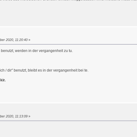
ber 2020, 11:20:40
»
h" benutzt, werden in der vergangenheit zu tu.
ich / dir" benutzt, bleibt es in der vergangenheit bei te.
kir.
ber 2020, 11:13:09
»