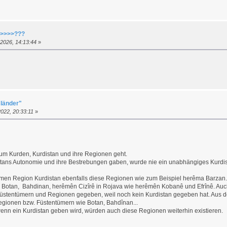
e >>>>???
2026, 14:13:44
»
länder"
022, 20:33:11
»
um Kurden, Kurdistan und ihre Regionen geht.
tans Autonomie und ihre Bestrebungen gaben, wurde nie ein unabhängiges Kurdist
nomen Region Kurdistan ebenfalls diese Regionen wie zum Beispiel herêma Barzan.
 Botan, Bahdinan, herêmên Cizîrê in Rojava wie herêmên Kobanê und Efrînê. Auch 
üstentümern und Regionen gegeben, weil noch kein Kurdistan gegeben hat. Aus d
gionen bzw. Füstentümern wie Botan, Bahdînan...
wenn ein Kurdistan geben wird, würden auch diese Regionen weiterhin existieren.