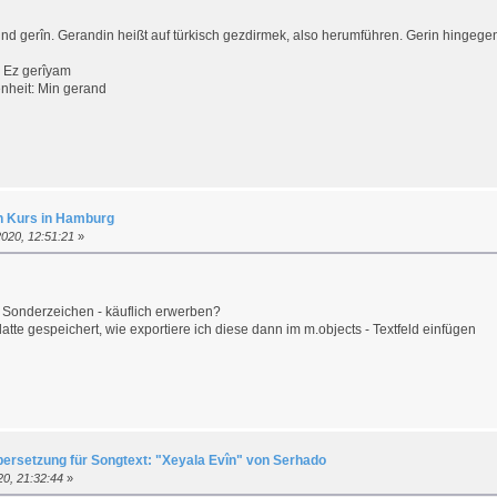
nd gerîn. Gerandin heißt auf türkisch gezdirmek, also herumführen. Gerin hingegen
: Ez gerîyam
nheit: Min gerand
h Kurs in Hamburg
020, 12:51:21
»
Sonderzeichen - käuflich erwerben?
tte gespeichert, wie exportiere ich diese dann im m.objects - Textfeld einfügen
bersetzung für Songtext: "Xeyala Evîn" von Serhado
20, 21:32:44
»