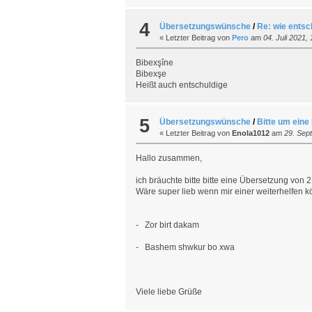
4
Übersetzungswünsche
/
Re: wie entsc
« Letzter Beitrag von
Pero
am
04. Juli 2021,
Bibexşîne
Bibexşe
Heißt auch entschuldige
5
Übersetzungswünsche
/
Bitte um eine
« Letzter Beitrag von
Enola1012
am
29. Sept
Hallo zusammen,
ich bräuchte bitte bitte eine Übersetzung von 
Wäre super lieb wenn mir einer weiterhelfen 
- Zor birt dakam
- Bashem shwkur bo xwa
Viele liebe Grüße