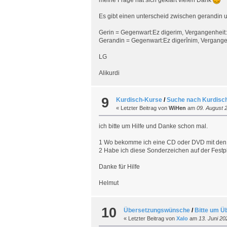
Es gibt einen unterscheid zwischen gerandin u
Gerin = Gegenwart:Ez digerim, Vergangenheit
Gerandin = Gegenwart:Ez digerînim, Vergange
LG
Alikurdi
9
Kurdisch-Kurse
/
Suche nach Kurdisc
« Letzter Beitrag von
WiHen
am
09. August 2
ich bitte um Hilfe und Danke schon mal.
1 Wo bekomme ich eine CD oder DVD mit den 
2 Habe ich diese Sonderzeichen auf der Festpla
Danke für Hilfe
Helmut
10
Übersetzungswünsche
/
Bitte um Ü
« Letzter Beitrag von
Xalo
am
13. Juni 20