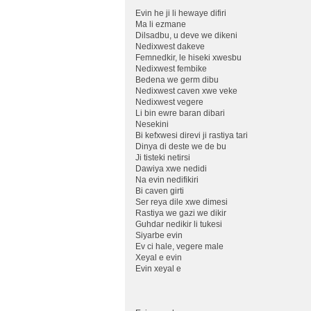
Evin he ji li hewaye difiri
Ma li ezmane
Dilsadbu, u deve we dikeni
Nedixwest dakeve
Femnedkir, le hiseki xwesbu
Nedixwest fembike
Bedena we germ dibu
Nedixwest caven xwe veke
Nedixwest vegere
Li bin ewre baran dibari
Nesekini
Bi kefxwesi direvi ji rastiya tari
Dinya di deste we de bu
Ji tisteki netirsi
Dawiya xwe nedidi
Na evin nedifikiri
Bi caven girti
Ser reya dile xwe dimesi
Rastiya we gazi we dikir
Guhdar nedikir li tukesi
Siyarbe evin
Ev ci hale, vegere male
Xeyal e evin
Evin xeyal e