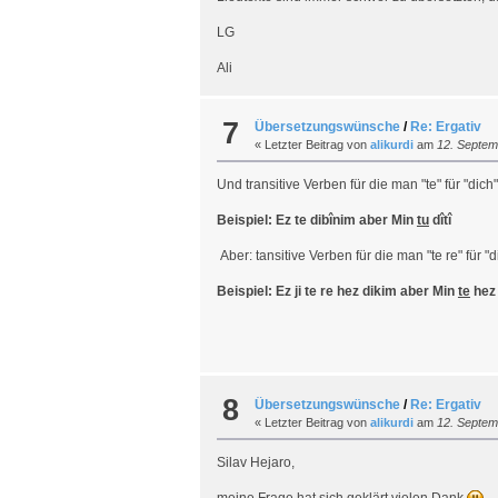
LG
Ali
7
Übersetzungswünsche
/
Re: Ergativ
« Letzter Beitrag von
alikurdi
am
12. Septem
Und transitive Verben für die man "te" für "dic
Beispiel: Ez te dibînim aber Min
tu
dîtî
Aber: tansitive Verben für die man "te re" für "d
Beispiel: Ez ji te re hez dikim aber Min
te
hez 
8
Übersetzungswünsche
/
Re: Ergativ
« Letzter Beitrag von
alikurdi
am
12. Septem
Silav Hejaro,
meine Frage hat sich geklärt vielen Dank