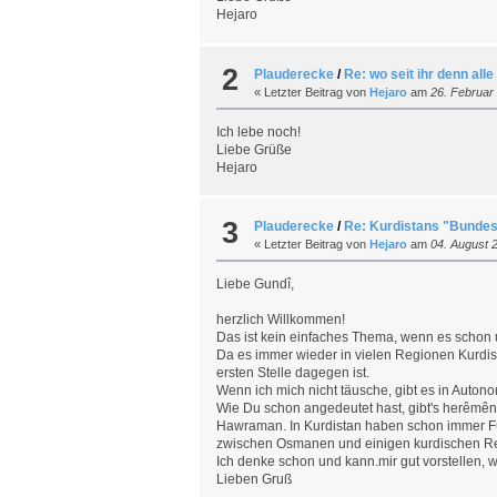
Hejaro
2
Plauderecke
/
Re: wo seit ihr denn all
« Letzter Beitrag von
Hejaro
am
26. Februar 
Ich lebe noch!
Liebe Grüße
Hejaro
3
Plauderecke
/
Re: Kurdistans "Bundes
« Letzter Beitrag von
Hejaro
am
04. August 2
Liebe Gundî,
herzlich Willkommen!
Das ist kein einfaches Thema, wenn es schon 
Da es immer wieder in vielen Regionen Kurdis
ersten Stelle dagegen ist.
Wenn ich mich nicht täusche, gibt es in Auto
Wie Du schon angedeutet hast, gibt's herêmên
Hawraman. In Kurdistan haben schon immer F
zwischen Osmanen und einigen kurdischen Re
Ich denke schon und kann.mir gut vorstellen, 
Lieben Gruß