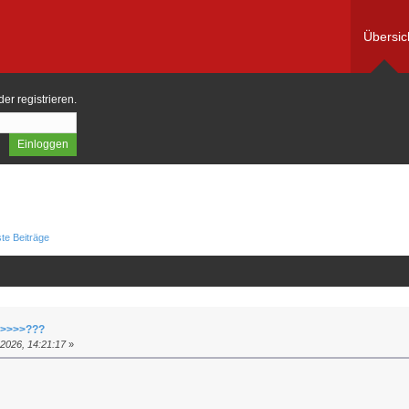
Übersic
der
registrieren
.
te Beiträge
e >>>>???
2026, 14:21:17
»