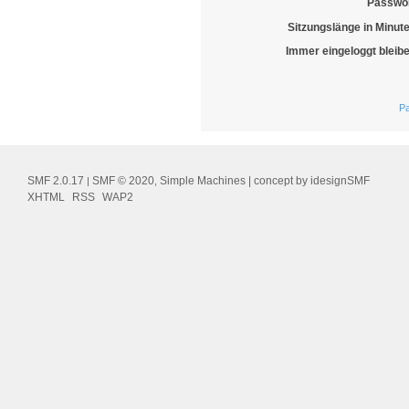
Passwor
Sitzungslänge in Minut
Immer eingeloggt bleib
Pa
SMF 2.0.17
SMF © 2020
Simple Machines
| concept by
idesignSMF
|
,
XHTML
RSS
WAP2