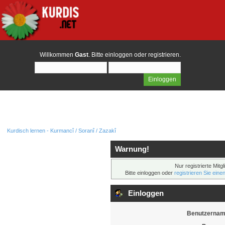
Willkommen
Gast
. Bitte
einloggen
oder
registrieren
.
Kurdisch lernen - Kurmancî / Soranî / Zazakî
Warnung!
Nur registrierte Mitg
Bitte einloggen oder
registrieren Sie eine
Einloggen
Benutzernam