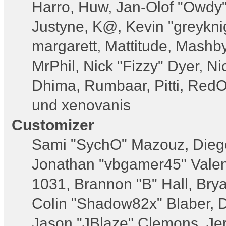
Harro, Huw, Jan-Olof "Owdy" 
Justyne, K@, Kevin "greyknigh
margarett, Mattitude, Mashby,
MrPhil, Nick "Fizzy" Dyer, Ni
Dhima, Rumbaar, Pitti, Red
und xenovanis
Customizer
Sami "SychO" Mazouz, Dieg
Jonathan "vbgamer45" Vale
1031, Brannon "B" Hall, Bry
Colin "Shadow82x" Blaber, D
Jason "JBlaze" Clemons, Jer