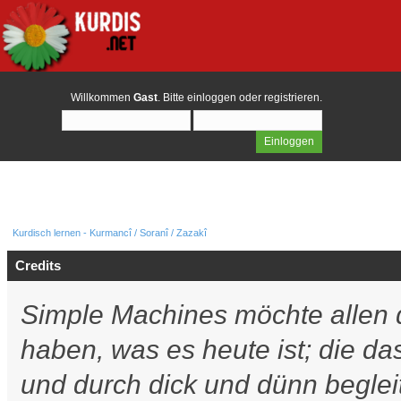
Willkommen
Gast
. Bitte
einloggen
oder
registrieren
.
Kurdisch lernen - Kurmancî / Soranî / Zazakî
Credits
Simple Machines möchte allen
haben, was es heute ist; die da
und durch dick und dünn beglei