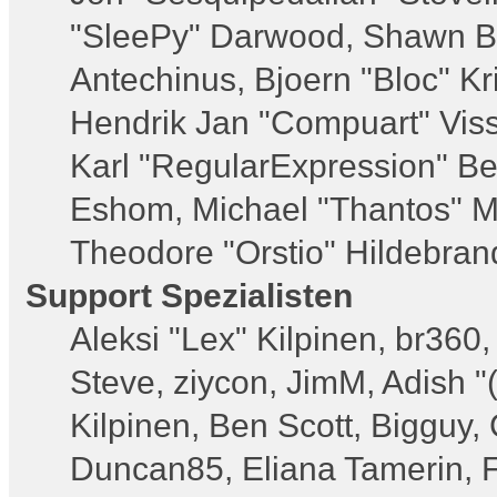
"SleePy" Darwood, Shawn Bu
Antechinus, Bjoern "Bloc" K
Hendrik Jan "Compuart" Vis
Karl "RegularExpression" B
Eshom, Michael "Thantos" Mi
Theodore "Orstio" Hildebrand
Support Spezialisten
Aleksi "Lex" Kilpinen, br360
Steve, ziycon, JimM, Adish "(
Kilpinen, Ben Scott, Bigguy
Duncan85, Eliana Tamerin, F