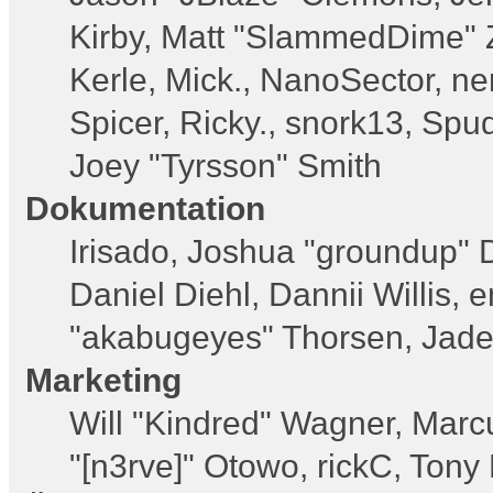
Kirby, Matt "SlammedDime" 
Kerle, Mick., NanoSector, ne
Spicer, Ricky., snork13, Spu
Joey "Tyrsson" Smith
Dokumentation
Irisado, Joshua "groundup" D
Daniel Diehl, Dannii Willis
"akabugeyes" Thorsen, Jade
Marketing
Will "Kindred" Wagner, Marc
"[n3rve]" Otowo, rickC, Tony