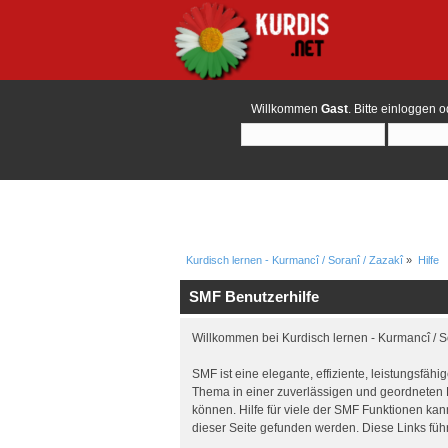
Willkommen
Gast
. Bitte
einloggen
o
Kurdisch lernen - Kurmancî / Soranî / Zazakî
»
Hilfe
SMF Benutzerhilfe
Willkommen bei Kurdisch lernen - Kurmancî / 
SMF ist eine elegante, effiziente, leistungsfä
Thema in einer zuverlässigen und geordneten 
können. Hilfe für viele der SMF Funktionen ka
dieser Seite gefunden werden. Diese Links füh