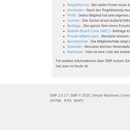
Registrierung
- Bei vielen Foren muss si
Anmelden
- Nach der Registrierung mus
Profil
- Jedes Mitglied hat sein eigenes p
Suchen
- Die Suche ist ein äußerst hi
Beiträge
- Der ganze Sinn eines Forums 
Bulletin Board Code (BBC)
- Beiträge k
Private Mitteilungen
- Benutzer können 
Benutzerliste
- Die Mitgliederliste zeigt
Kalender
- Benutzer können Veranstalt
Merkmale
- Hier ist eine Liste der bel
Für weitere Informationen über SMF nutzen Sie
hat, was es heute ist.
SMF 2.0.17
SMF © 2020
Simple Machines
| conc
|
,
XHTML
RSS
WAP2