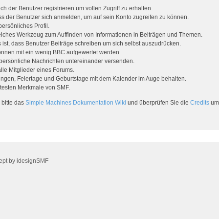
ch der Benutzer registrieren um vollen Zugriff zu erhalten.
s der Benutzer sich anmelden, um auf sein Konto zugreifen zu können.
ersönliches Profil.
lfreiches Werkzeug zum Auffinden von Informationen in Beiträgen und Themen.
ist, dass Benutzer Beiträge schreiben um sich selbst auszudrücken.
önnen mit ein wenig BBC aufgewertet werden.
persönliche Nachrichten untereinander versenden.
 alle Mitglieder eines Forums.
ungen, Feiertage und Geburtstage mit dem Kalender im Auge behalten.
iebtesten Merkmale von SMF.
 bitte das
Simple Machines Dokumentation Wiki
und überprüfen Sie die
Credits
um 
ept by
idesignSMF