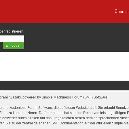
Übersic
der
registrieren
.
Soranî / Zazakî, powered by Simple Machines® Forum (SMF) Software!
hige und kostenlose Forum Software, die auf dieser Website läuft. Sie erlaubt Benu
Form zu kommunizieren. Darüber hinaus hat sie eine Reihe von leistungsfähigen
nn entweder durch Klicken auf das Fragezeichen neben dem entsprechenden Abschn
ren Sie zu der zentral gelegenen SMF Dokumentation auf der offiziellen Simple M