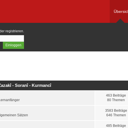
Übersic
der
registrieren
.
azakî - Soranî - Kurmancî
463 Beiträge
Lernanfänger
80 Themen
3583 Beiträge
llgemeinen Sätzen
646 Themen
485 Beiträge