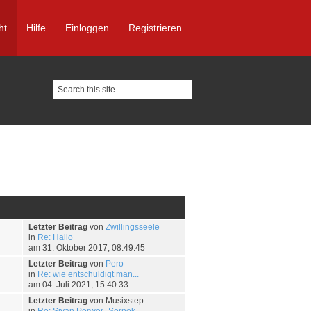
ht
Hilfe
Einloggen
Registrieren
Letzter Beitrag
von
Zwillingsseele
in
Re: Hallo
am 31. Oktober 2017, 08:49:45
Letzter Beitrag
von
Pero
in
Re: wie entschuldigt man...
am 04. Juli 2021, 15:40:33
Letzter Beitrag
von Musixstep
in
Re: Sivan Perwer- Sernek...