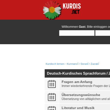
Willkommen
Gast
. Bitte
einloggen
o
Kurdisch lernen - Kurmancî / Soranî / Zazakî
Deutsch-Kurdisches Sprachforum / Z
Fragen am Anfang
Immer wiederkehrende Fragen der 
Übersetzungswünsche
Übersetzung von alltäglichen und a
Literatur und Musik