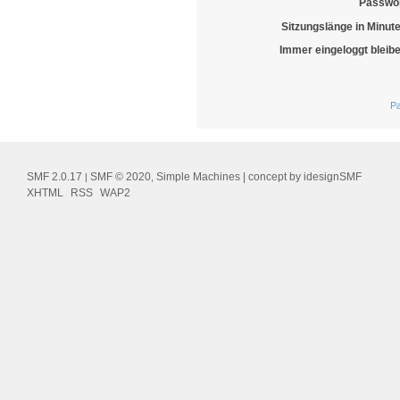
Passwor
Sitzungslänge in Minut
Immer eingeloggt bleib
Pa
SMF 2.0.17
SMF © 2020
Simple Machines
| concept by
idesignSMF
|
,
XHTML
RSS
WAP2