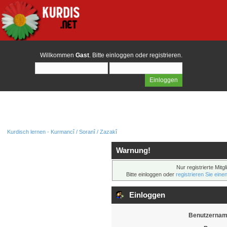
Willkommen
Gast
. Bitte
einloggen
oder
registrieren
.
Kurdisch lernen - Kurmancî / Soranî / Zazakî
Warnung!
Nur registrierte Mitg
Bitte einloggen oder
registrieren Sie eine
Einloggen
Benutzernam