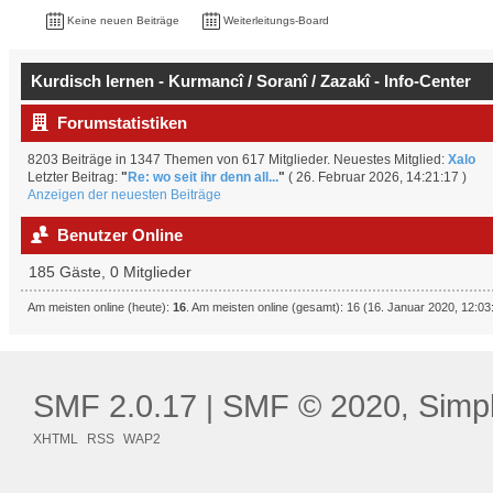
Keine neuen Beiträge
Weiterleitungs-Board
Kurdisch lernen - Kurmancî / Soranî / Zazakî - Info-Center
Forumstatistiken
8203 Beiträge in 1347 Themen von 617 Mitglieder. Neuestes Mitglied:
Xalo
Letzter Beitrag:
"
Re: wo seit ihr denn all...
"
( 26. Februar 2026, 14:21:17 )
Anzeigen der neuesten Beiträge
Benutzer Online
185 Gäste, 0 Mitglieder
Am meisten online (heute):
16
. Am meisten online (gesamt): 16 (16. Januar 2020, 12:03
SMF 2.0.17
SMF © 2020
Simp
|
,
XHTML
RSS
WAP2