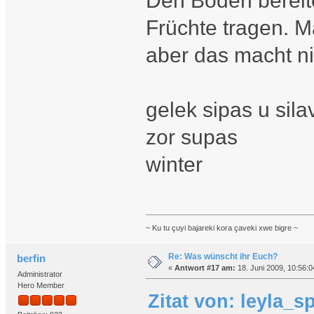
Den Boden bereit
Früchte tragen. Ma
aber das macht ni
gelek sipas u sila
zor supas
winter
~ Ku tu çuyi bajareki kora çaveki xwe bigre ~
Re: Was wünscht ihr Euch?
berfin
«
Antwort #17 am:
18. Juni 2009, 10:56:0
Administrator
Hero Member
Zitat von: leyla_s