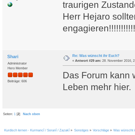
traurigen Zustan
Herr Hejaro sollt
engagieren!!!!!!!!!!!!!!
Re: Was wünscht ihr Euch?
Shari
«
Antwort #29 am:
28. November 2016, 2
Administrator
Hero Member
Das Forum kann w
Beiträge: 606
Leben mehr hier
Seiten:
1
[
2
]
Nach oben
Kurdisch lernen - Kurmancî / Soranî / Zazakî
»
Sonstiges
»
Vorschläge
»
Was wünscht i