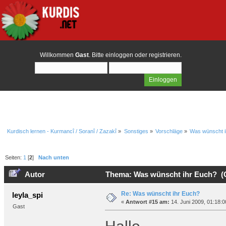
Willkommen
Gast
. Bitte
einloggen
oder
registrieren
.
Kurdisch lernen - Kurmancî / Soranî / Zazakî
»
Sonstiges
»
Vorschläge
»
Was wünscht i
Seiten:
1
[
2
]
Nach unten
Autor
Thema: Was wünscht ihr Euch? (G
Re: Was wünscht ihr Euch?
leyla_spi
«
Antwort #15 am:
14. Juni 2009, 01:18:0
Gast