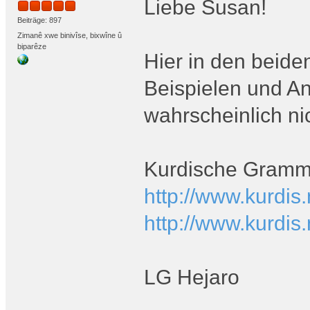
Liebe Susan!
Beiträge: 897
Zimanê xwe binivîse, bixwîne û
biparêze
Hier in den beide
Beispielen und A
wahrscheinlich ni
Kurdische Gramma
http://www.kurdis
http://www.kurdis
LG Hejaro