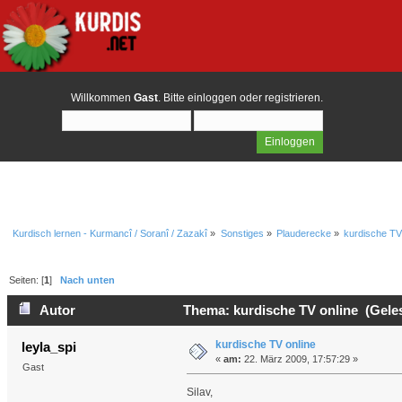
Willkommen
Gast
. Bitte
einloggen
oder
registrieren
.
Kurdisch lernen - Kurmancî / Soranî / Zazakî
»
Sonstiges
»
Plauderecke
»
kurdische TV
Seiten: [
1
]
Nach unten
Autor
Thema: kurdische TV online (Gele
kurdische TV online
leyla_spi
«
am:
22. März 2009, 17:57:29 »
Gast
Silav,