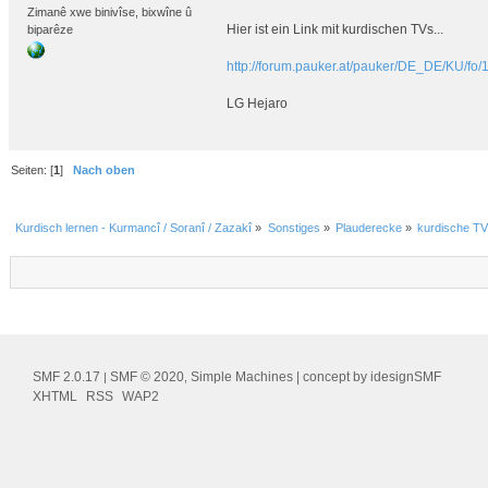
Zimanê xwe binivîse, bixwîne û
Hier ist ein Link mit kurdischen TVs...
biparêze
http://forum.pauker.at/pauker/DE_DE/KU/fo/
LG Hejaro
Seiten: [
1
]
Nach oben
Kurdisch lernen - Kurmancî / Soranî / Zazakî
»
Sonstiges
»
Plauderecke
»
kurdische TV
SMF 2.0.17
SMF © 2020
Simple Machines
| concept by
idesignSMF
|
,
XHTML
RSS
WAP2