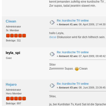
kennt jemanden zufellig eine kurdische TV
Zor supas, ladal jwantrin slawet min.
Re: kurdische TV online
Ciwan
«
Antwort #1 am:
06. April 2009, 17:44:30
Administrator
Sr. Member
hallo Leyla,
diese
Diskussion wird für dich hilfreich sein.
Beiträge: 311
Re: kurdische TV online
leyla_spi
«
Antwort #2 am:
07. April 2009, 09:48:42
Gast
Silav
Zorrrrrrrrrrrr Supas .
Ciwan
Re: kurdische TV online
Hejaro
«
Antwort #3 am:
08. Juni 2009, 23:39:45
Administrator
Hero Member
Silav,
Beiträge: 897
ja, bei Kurdistan Tv, Kurd Sat ist die Spra