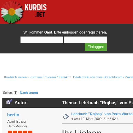
Willkommen
Gast
. Bitte
einloggen
oder
registrieren
.
Kurdisch lernen - Kurmancî / Soranî / Zazakî
»
Deutsch-Kurdisches Sprachforum / Zazak
Seiten: [
1
]
Nach unten
Autor
Thema: Lehrbuch "Rojbaş" von Pe
Lehrbuch "Rojbaş" von Petra Wurze
berfin
«
am:
12. März 2009, 21:45:02 »
Administrator
Hero Member