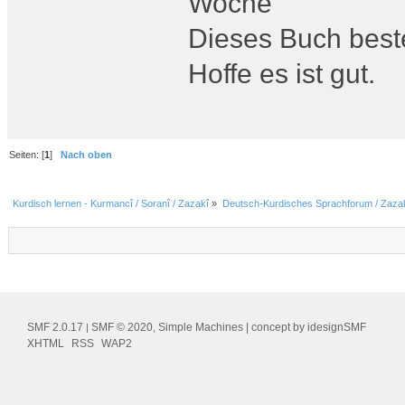
Woche
Dieses Buch beste
Hoffe es ist gut.
Seiten: [
1
]
Nach oben
Kurdisch lernen - Kurmancî / Soranî / Zazakî
»
Deutsch-Kurdisches Sprachforum / Zazak
SMF 2.0.17
SMF © 2020
Simple Machines
| concept by
idesignSMF
|
,
XHTML
RSS
WAP2