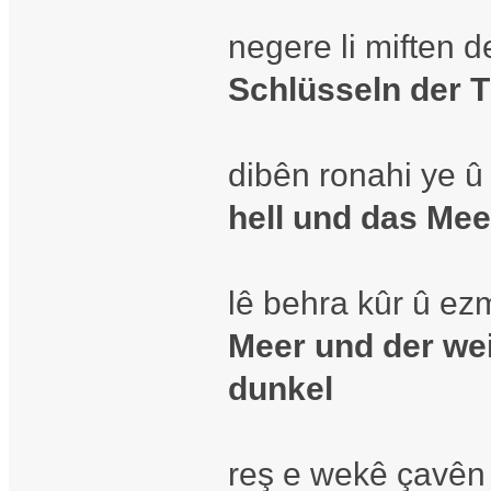
negere li miften 
Schlüsseln der 
dibên ronahi ye û
hell und das Mee
lê behra kûr û ez
Meer und der we
dunkel
reş e wekê çavên