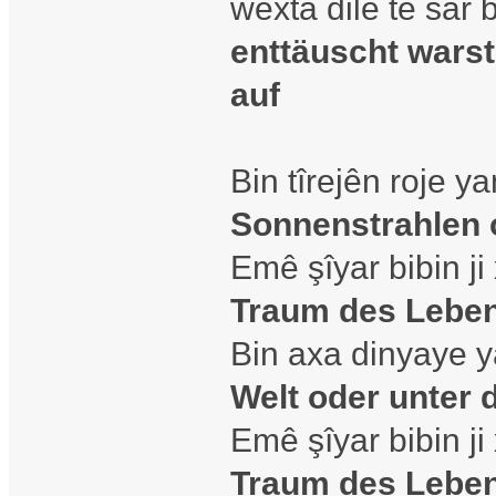
wexta dilê te sar 
enttäuscht wars
auf
Bin tîrejên roje y
Sonnenstrahlen 
Emê şîyar bibin j
Traum des Lebe
Bin axa dinyaye 
Welt oder unter
Emê şîyar bibin j
Traum des Lebe