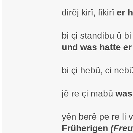
dirêj kirî, fikirî
er 
bi çi standibu û b
und was hatte e
bi çi hebû, ci neb
jê re çi mabû
was 
yên berê pe re li
Früherigen
(Freu