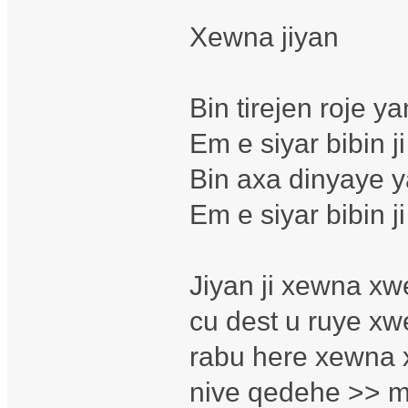
Xewna jiyan
Bin tirejen roje y
Em e siyar bibin j
Bin axa dinyaye 
Em e siyar bibin j
Jiyan ji xewna xwe
cu dest u ruye xwe
rabu here xewna x
nive qedehe >> meh