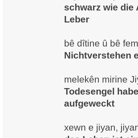
schwarz wie die 
Leber
bê dîtine û bê fe
Nichtverstehen e
melekên mirine Jiy
Todesengel habe
aufgeweckt
xewn e jiyan, jiy