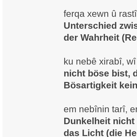
ferqa xewn û rast
Unterschied zwi
der Wahrheit (Rea
ku nebê xirabî, w
nicht böse bist, 
Bösartigkeit kei
em nebînin tarî, 
Dunkelheit nicht
das Licht (die Hel