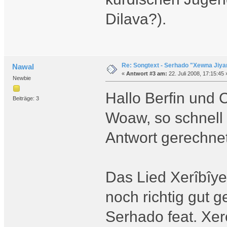
Dilava?).
Re: Songtext - Serhado "Xewna Jiya
Nawal
«
Antwort #3 am:
22. Juli 2008, 17:15:45 
Newbie
Hallo Berfin und
Beiträge: 3
Woaw, so schnell h
Antwort gerechn
Das Lied Xerîbîye
noch richtig gut g
Serhado feat. Xe