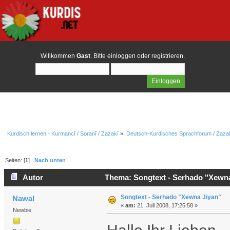
Willkommen
Gast
. Bitte
einloggen
oder
registrieren
.
Kurdisch lernen - Kurmancî / Soranî / Zazakî
»
Deutsch-Kurdisches Sprachforum / Zazak
Seiten: [
1
]
Nach unten
Autor
Thema: Songtext - Serhado "Xewna
Songtext - Serhado "Xewna Jiyan"
Nawal
«
am:
21. Juli 2008, 17:25:58 »
Newbie