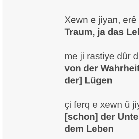
Xewn e jiyan, erê
Traum, ja das Le
me ji rastiye dûr
von der Wahrheit
der] Lügen
çi ferq e xewn û 
[schon] der Unt
dem Leben