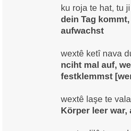
ku roja te hat, tu
dein Tag kommt,
aufwachst
wextê ketî nava d
nciht mal auf, w
festklemmst [wen
wextê laşe te val
Körper leer war, 