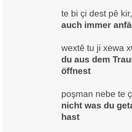
te bi çi dest pê kir,
auch immer anfän
wextê tu ji xewa 
du aus dem Trau
öffnest
poşman nebe te çi
nicht was du get
hast