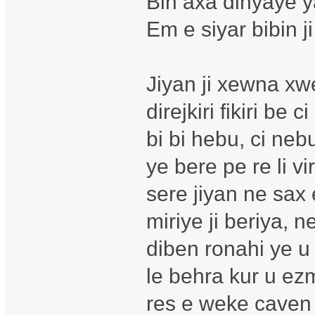
Bin axa dinyaye 
Em e siyar bibin j
Jiyan ji xewna xwe
direjkiri fikiri be 
bi bi hebu, ci neb
ye bere pe re li v
sere jiyan ne sax e
miriye ji beriya, n
diben ronahi ye u
le behra kur u ezm
res e weke caven 