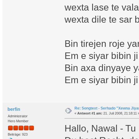
wexta lase te vala
wexta dile te sar 
Bin tirejen roje y
Em e siyar bibin j
Bin axa dinyaye 
Em e siyar bibin j
Re: Songtext - Serhado "Xewna Jiya
berfin
«
Antwort #1 am:
21. Juli 2008, 21:18:11 
Administrator
Hero Member
Hallo, Nawal - Tu 
Beiträge: 923