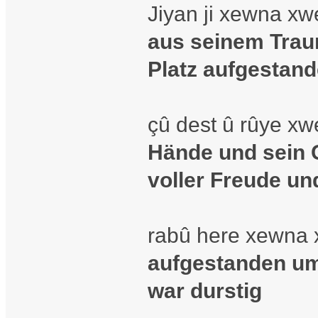
Jiyan ji xewna xwe
aus seinem Trau
Platz aufgestan
çû dest û rûye xwe
Hände und sein 
voller Freude un
rabû here xewna x
aufgestanden um
war durstig