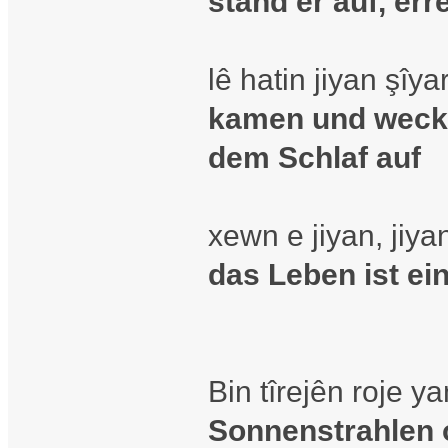
stand er auf, er
lê hatin jiyan şîya
kamen und weckt
dem Schlaf auf
xewn e jiyan, jiy
das Leben ist ei
Bin tîrejên roje y
Sonnenstrahlen 