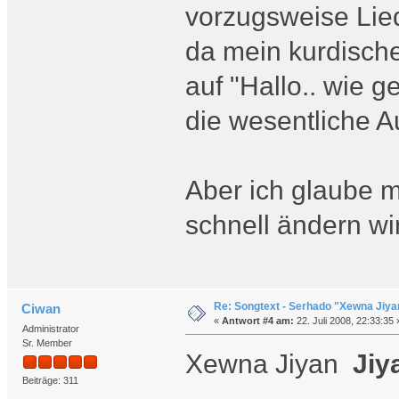
vorzugsweise Lied
da mein kurdischer
auf "Hallo.. wie g
die wesentliche 
Aber ich glaube m
schnell ändern w
Re: Songtext - Serhado "Xewna Jiya
Ciwan
«
Antwort #4 am:
22. Juli 2008, 22:33:35 
Administrator
Sr. Member
Xewna Jiyan
Jiy
Beiträge: 311