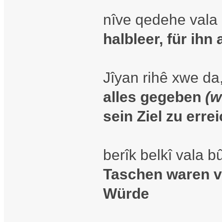
nîve qedehe vala bû
halbleer, für ihn
Jîyan rihê xwe da
alles gegeben
(w
sein Ziel zu erre
berîk belkî vala b
Taschen waren vie
Würde