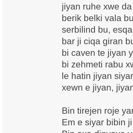
jiyan ruhe xwe da
berik belki vala b
serbilind bu, esqa 
bar ji ciqa giran b
bi caven te jiyan 
bi zehmeti rabu x
le hatin jiyan siyar
xewn e jiyan, jiy
Bin tirejen roje y
Em e siyar bibin j