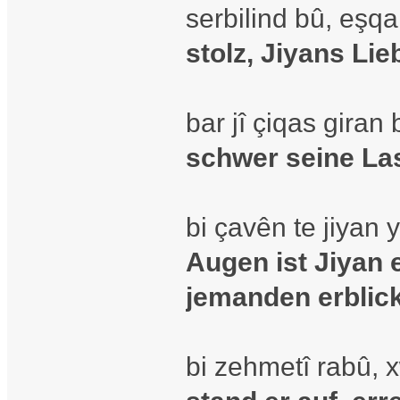
serbilind bû, eşqa 
stolz, Jiyans Lie
bar jî çiqas giran 
schwer seine Las
bi çavên te jiyan 
Augen ist Jiyan 
jemanden erblick
bi zehmetî rabû, 