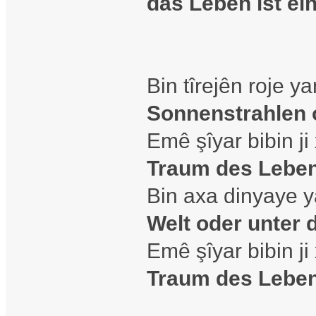
das Leben ist ei
Bin tîrejên roje y
Sonnenstrahlen 
Emê şîyar bibin j
Traum des Lebe
Bin axa dinyaye 
Welt oder unter
Emê şîyar bibin j
Traum des Lebe