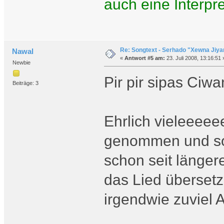
auch eine Interpr
Re: Songtext - Serhado "Xewna Jiya
Nawal
«
Antwort #5 am:
23. Juli 2008, 13:16:51 
Newbie
Pir pir sipas Ciw
Beiträge: 3
Ehrlich vieleeeeee
genommen und sov
schon seit länge
das Lied übersetz
irgendwie zuviel 