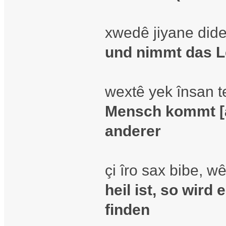
xwedê jiyane did
und nimmt das 
wextê yek însan te,
Mensch kommt [al
anderer
çi îro sax bibe, w
heil ist, so wir
finden