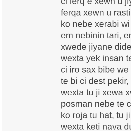
ci ferq e xewn u j
ferqa xewn u rasti
ko nebe xerabi wi
em nebinin tari, 
xwede jiyane dide
wexta yek insan te,
ci iro sax bibe we
te bi ci dest pekir, 
wexta tu ji xewa 
posman nebe te ci
ko roja tu hat, tu
wexta keti nava d