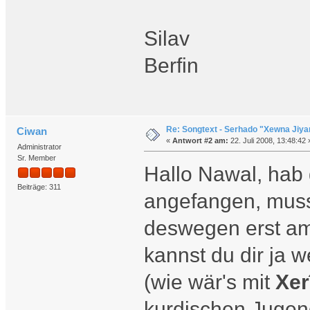
Silav
Berfin
Re: Songtext - Serhado "Xewna Jiya
Ciwan
«
Antwort #2 am:
22. Juli 2008, 13:48:42 
Administrator
Sr. Member
Hallo Nawal, hab
Beiträge: 311
angefangen, muss
deswegen erst am
kannst du dir ja 
(wie wär's mit
Xer
kurdischen Jugen