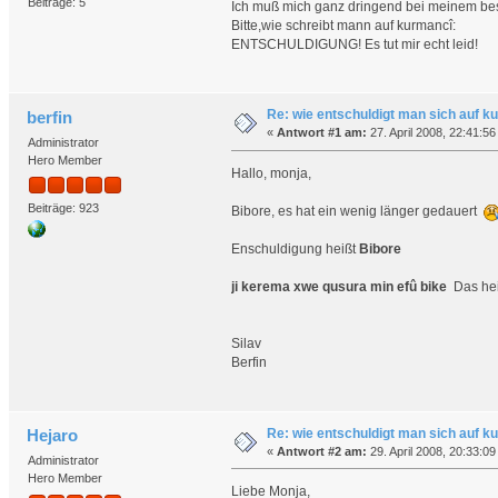
Beiträge: 5
Ich muß mich ganz dringend bei meinem beste
Bitte,wie schreibt mann auf kurmancî:
ENTSCHULDIGUNG! Es tut mir echt leid!
Re: wie entschuldigt man sich auf k
berfin
«
Antwort #1 am:
27. April 2008, 22:41:56
Administrator
Hero Member
Hallo, monja,
Beiträge: 923
Bibore, es hat ein wenig länger gedauert
Enschuldigung heißt
Bibore
ji kerema xwe qusura min efû bike
Das heiß
Silav
Berfin
Re: wie entschuldigt man sich auf k
Hejaro
«
Antwort #2 am:
29. April 2008, 20:33:09
Administrator
Hero Member
Liebe Monja,