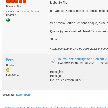
Liebe Berfîn,
Beiträge: 897
die Übersetzung ist richtig so und ich möch
Zimanê xwe binivîse, bixwîne û
biparêze
Wie hevala Berfîn auch schon sagte, es heis
Qusîra (qusura) min efû bike! Ez poşman i
Sipas
«
Letzte Änderung: 29. April 2008, 20:52:54 von 
Re: wie entschuldigt man sich auf k
Pero
«
Antwort #3 am:
04. Juli 2021, 15:40:33 
Newbie
Bibexşîne
Beiträge: 1
Bibexşe
Heißt auch entschuldige
Seiten: [
1
]
Nach oben
Kurdisch lernen - Kurmancî / Soranî / Zazakî
»
Deutsch-Kurdisches Sprachforum / Zazak