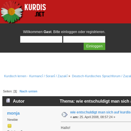
Willkommen
Gast
. Bitte
einloggen
oder
registrieren
.
Kurdisch lernen - Kurmancî / Soranî / Zazakî
»
Deutsch-Kurdisches Sprachforum / Zazak
Seiten: [
1
]
Nach unten
Autor
Thema: wie entschuldigt man sich 
wie entschuldigt man sich auf kurdi
monja
«
am:
25. April 2008, 08:57:24 »
Newbie
Hallo!