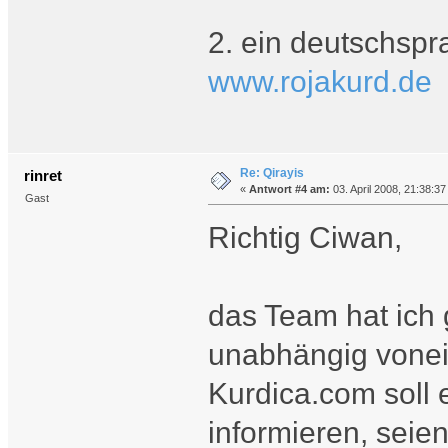
2. ein deutschsp
www.rojakurd.de
Re: Qirayis
rinret
«
Antwort #4 am:
03. April 2008, 21:38:37
Gast
Richtig Ciwan,
das Team hat ich g
unabhängig vonei
Kurdica.com soll 
informieren, seie