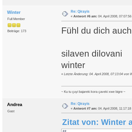
Re: Qirayis
Winter
«
Antwort #6 am:
04. April 2008, 07:07:56
Full Member
Fühl du dich auc
Beiträge: 173
silaven dilovani
winter
«
Letzte Änderung: 04. April 2008, 07:13:04 von W
~ Ku tu çuyi bajareki kora çaveki xwe bigre ~
Re: Qirayis
Andrea
«
Antwort #7 am:
04. April 2008, 11:17:18
Gast
Zitat von: Winter 