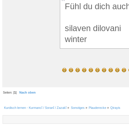
Fühl du dich au
silaven dilovani
winter
Seiten: [
1
]
Nach oben
Kurdisch lernen - Kurmancî / Soranî / Zazakî
»
Sonstiges
»
Plauderecke
»
Qirayis