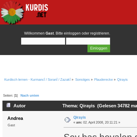
Willkommen
Gast
. Bitte
einloggen
oder
registrieren
.
Kurdisch lernen - Kurmancî / Soranî / Zazakî
»
Sonstiges
»
Plauderecke
»
Qirayis
Seiten: [
1
]
Nach unten
Autor
Thema: Qirayis (Gelesen 34782 ma
Qirayis
Andrea
«
am:
02. April 2008, 20:11:21 »
Gast