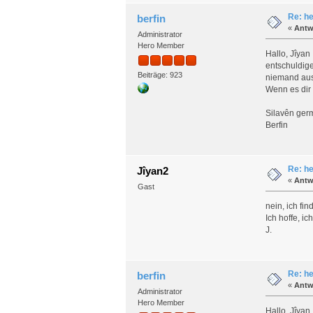
Re: he
berfin
«
Antw
Administrator
Hero Member
Hallo, Jîyan
entschuldig
Beiträge: 923
niemand aus
Wenn es dir 
Silavên ger
Berfin
Re: he
Jîyan2
«
Antw
Gast
nein, ich fi
Ich hoffe, i
J.
Re: he
berfin
«
Antw
Administrator
Hero Member
Hallo, Jîyan