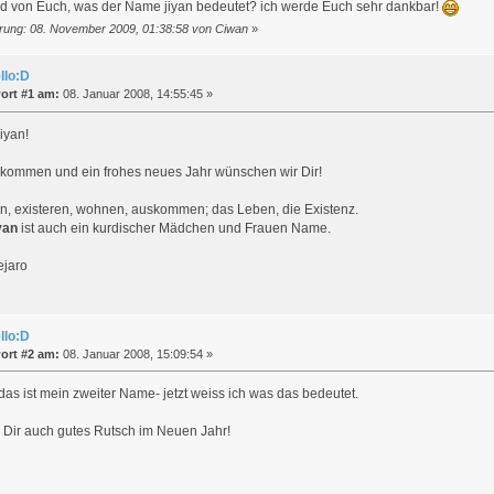
d von Euch, was der Name jiyan bedeutet? ich werde Euch sehr dankbar!
rung: 08. November 2009, 01:38:58 von Ciwan
»
llo:D
ort #1 am:
08. Januar 2008, 14:55:45 »
Jiyan!
llkommen und ein frohes neues Jahr wünschen wir Dir!
n, existeren, wohnen, auskommen; das Leben, die Existenz.
yan
ist auch ein kurdischer Mädchen und Frauen Name.
ejaro
llo:D
ort #2 am:
08. Januar 2008, 15:09:54 »
das ist mein zweiter Name- jetzt weiss ich was das bedeutet.
 Dir auch gutes Rutsch im Neuen Jahr!