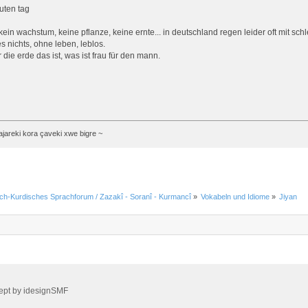
uten tag
ein wachstum, keine pflanze, keine ernte... in deutschland regen leider oft mit sc
es nichts, ohne leben, leblos.
 die erde das ist, was ist frau für den mann.
ajareki kora çaveki xwe bigre ~
ch-Kurdisches Sprachforum / Zazakî - Soranî - Kurmancî
»
Vokabeln und Idiome
»
Jiyan
ept by
idesignSMF