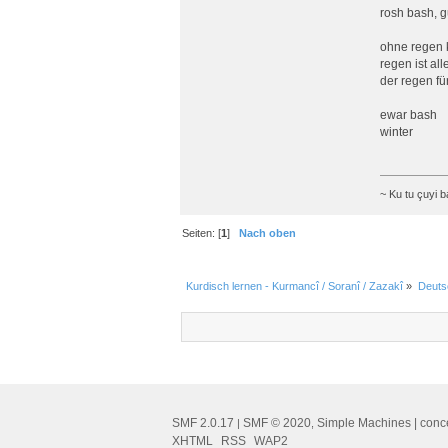
rosh bash, g
ohne regen k
regen ist all
der regen für
ewar bash
winter
~ Ku tu çuyi b
Seiten: [
1
]
Nach oben
Kurdisch lernen - Kurmancî / Soranî / Zazakî
»
Deuts
SMF 2.0.17
SMF © 2020
Simple Machines
| conc
|
,
XHTML
RSS
WAP2