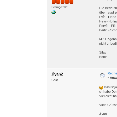
Beiträge: 923
Die Bedeutu
überhaupt s
Evîn - Liebe
Hêvî - Hoffn
Pervîn - Elfe
Berfin - Sc
Mit Jungenna
nicht unbedi
Silav
Berfin
Re: he
Jîyan2
«
Antw
Gast
Das ist ja
ch habe Dein
Vielleicht n
Viele Grüsse
Jiyan.