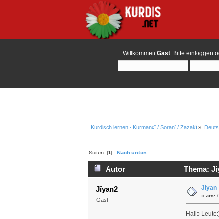
Willkommen
Gast
. Bitte
einloggen
o
Kurdisch lernen - Kurmancî / Soranî / Zazakî
»
Deuts
Seiten: [
1
]
Nach unten
Autor
Thema: Ji
Jiyan
Jîyan2
«
am:
0
Gast
Hallo Leute: