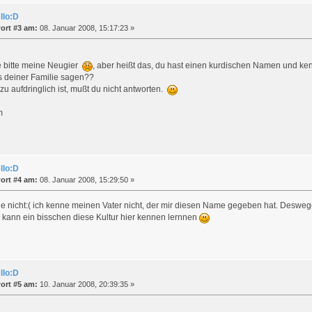
llo:D
ort #3 am:
08. Januar 2008, 15:17:23 »
e bitte meine Neugier
, aber heißt das, du hast einen kurdischen Namen und ke
 deiner Familie sagen??
zu aufdringlich ist, mußt du nicht antworten.
m
llo:D
ort #4 am:
08. Januar 2008, 15:29:50 »
nde nicht:( ich kenne meinen Vater nicht, der mir diesen Name gegeben hat. Deswege
ch kann ein bisschen diese Kultur hier kennen lernnen
llo:D
ort #5 am:
10. Januar 2008, 20:39:35 »