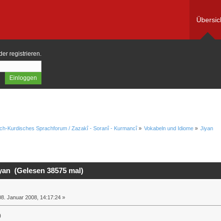
Übersic
der
registrieren
.
ch-Kurdisches Sprachforum / Zazakî - Soranî - Kurmancî
»
Vokabeln und Idiome
»
Jiyan
yan (Gelesen 38575 mal)
8. Januar 2008, 14:17:24 »
)