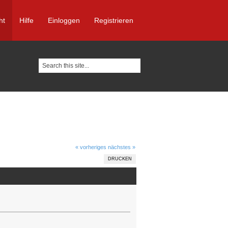
ht
Hilfe
Einloggen
Registrieren
« vorheriges
nächstes »
DRUCKEN