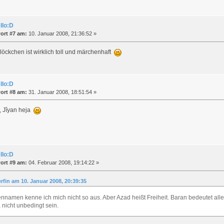
llo:D
ort #7 am:
10. Januar 2008, 21:36:52 »
öckchen ist wirklich toll und märchenhaft
llo:D
ort #8 am:
31. Januar 2008, 18:51:54 »
, Jîyan heja
llo:D
ort #9 am:
04. Februar 2008, 19:14:22 »
erfin am 10. Januar 2008, 20:39:35
ennamen kenne ich mich nicht so aus. Aber Azad heißt Freiheit. Baran bedeutet al
a nicht unbedingt sein.