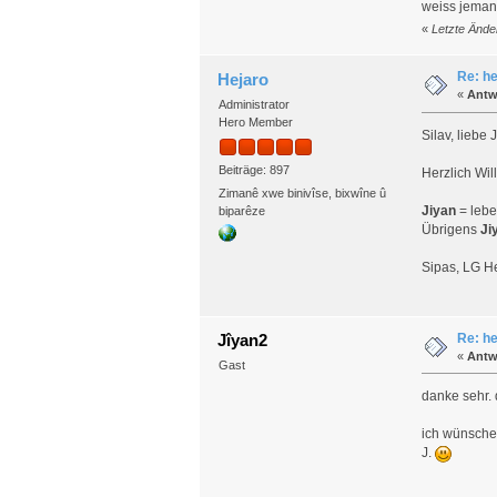
weiss jeman
«
Letzte Ände
Re: he
Hejaro
«
Antw
Administrator
Hero Member
Silav, liebe 
Beiträge: 897
Herzlich Wi
Zimanê xwe binivîse, bixwîne û
Jiyan
= lebe
biparêze
Übrigens
Ji
Sipas, LG H
Re: he
Jîyan2
«
Antw
Gast
danke sehr. 
ich wünsche
J.