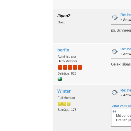
Re: he
Jîyan2
«
Antw
Gast
ps. Schneegl
Re: he
berfin
«
Antw
Administrator
Hero Member
Gelekî sîpas
Beiträge: 923
Re: he
Winter
«
Antw
Full Member
Zitat von: b
Beiträge: 173
Mit Jung
Breiten j