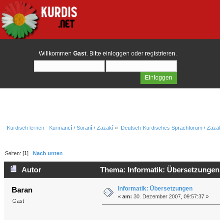
Willkommen
Gast
. Bitte
einloggen
oder
registrieren
.
Kurdisch lernen - Kurmancî / Soranî / Zazakî
»
Deutsch-Kurdisches Sprachforum / Zazak
Seiten: [
1
]
Nach unten
Autor
Thema: Informatik: Übersetzungen
Informatik: Übersetzungen
Baran
«
am:
30. Dezember 2007, 09:57:37 »
Gast