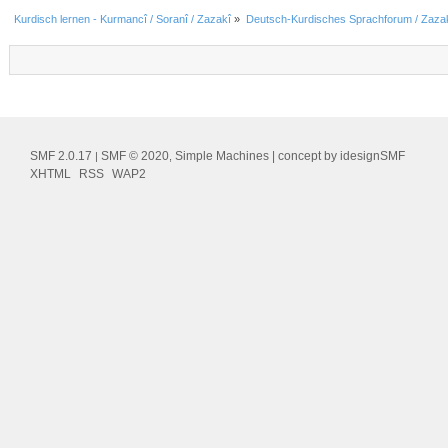
Kurdisch lernen - Kurmancî / Soranî / Zazakî
»
Deutsch-Kurdisches Sprachforum / Zazak
SMF 2.0.17
SMF © 2020
Simple Machines
| concept by
idesignSMF
|
,
XHTML
RSS
WAP2