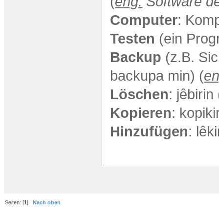
(
eng:
Software d
Computer
: Komp
Testen
(ein Progr
Backup
(z.B. Si
backupa min) (
e
Löschen
: jêbiri
Kopieren
: kopiki
Hinzufügen
: lêki
Seiten: [
1
]
Nach oben