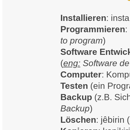
Installieren
: insta
Programmieren
:
to program
)
Software Entwic
(
eng:
Software d
Computer
: Kompu
Testen
(ein Progra
Backup
(z.B. Sic
Backup
)
Löschen
: jêbirin