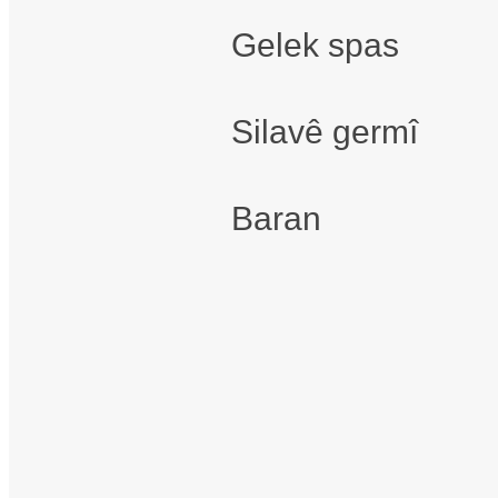
Gelek spas
Silavê germî
Baran