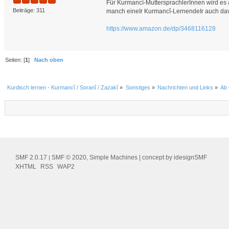
Für Kurmancî-MuttersprachlerInnen wird es
Beiträge: 311
manch eineIr Kurmancî-LernendeIr auch davo
https://www.amazon.de/dp/3468116128
Seiten: [
1
]
Nach oben
Kurdisch lernen - Kurmancî / Soranî / Zazakî
»
Sonstiges
»
Nachrichten und Links
»
Ab 
SMF 2.0.17
SMF © 2020
Simple Machines
| concept by
idesignSMF
|
,
XHTML
RSS
WAP2