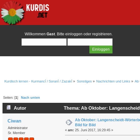
Willkommen
Gast
. Bitte
einloggen
oder
registrieren
.
Kurdisch lernen - Kurmancî / Soranî / Zazakî
»
Sonstiges
»
Nachrichten und Links
»
Ab 
Seiten: [
1
]
Nach unten
Autor
Thema: Ab Oktober: Langenscheidt-
Ab Oktober: Langenscheidt-Wörterb
Ciwan
Bild für Bild
Administrator
«
am:
25. Juni 2017, 16:29:45 »
Sr. Member