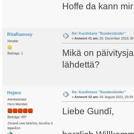
Hoffe da kann mir
Re: Kurdistans "Bundesländer"
RitaRamsey
«
Antwort #1 am:
20. Dezember 2018, 05
Newbie
Mikä on päivitysja
Beiträge: 1
lähdettä?
Re: Kurdistans "Bundesländer"
Hejaro
«
Antwort #2 am:
04. August 2022, 20:33:
Administrator
Hero Member
Liebe Gundî,
Beiträge: 897
Zimanê xwe binivîse, bixwîne û
biparêze