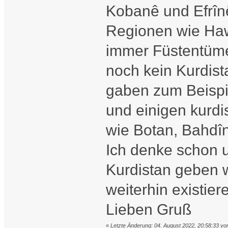
Kobanê und Efrînê.
Regionen wie Haw
immer Füstentüme
noch kein Kurdis
gaben zum Beispi
und einigen kurd
wie Botan, Bahdîn
Ich denke schon u
Kurdistan geben 
weiterhin existier
Lieben Gruß
«
Letzte Änderung: 04. August 2022, 20:58:33 vo