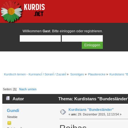
Willkommen
Gast
. Bitte
einloggen
oder
registrieren
.
Kurdisch lernen - Kurmancî / Soranî / Zazakî
»
Sonstiges
»
Plauderecke
»
Kurdistans "
Seiten: [
1
]
Nach unten
Autor
Thema: Kurdistans "Bundesländer"
Kurdistans "Bundesländer"
Gundi
«
am:
29. Dezember 2015, 12:13:54 »
Newbie