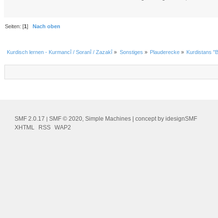
Seiten: [
1
]
Nach oben
Kurdisch lernen - Kurmancî / Soranî / Zazakî
»
Sonstiges
»
Plauderecke
»
Kurdistans "
SMF 2.0.17
SMF © 2020
Simple Machines
| concept by
idesignSMF
|
,
XHTML
RSS
WAP2