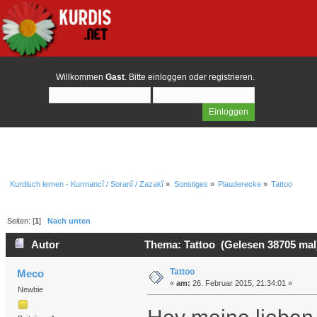
Willkommen
Gast
. Bitte
einloggen
oder
registrieren
.
Kurdisch lernen - Kurmancî / Soranî / Zazakî
»
Sonstiges
»
Plauderecke
»
Tattoo
Seiten: [
1
]
Nach unten
Autor
Thema: Tattoo (Gelesen 38705 mal
Tattoo
Meco
«
am:
26. Februar 2015, 21:34:01 »
Newbie