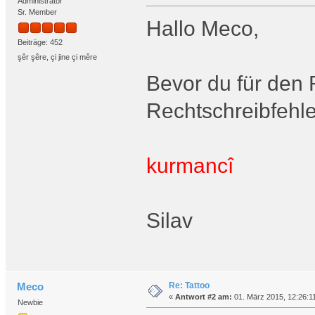
Administrator
Sr. Member
Hallo Meco,
Beiträge: 452
şêr şêre, çi jine çi mêre
Bevor du für den
Rechtschreibfehle
kurmancî
Silav
Re: Tattoo
Meco
«
Antwort #2 am:
01. März 2015, 12:26:1
Newbie