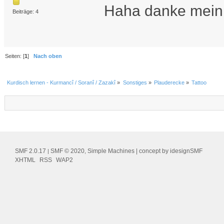
Haha danke mein
Beiträge: 4
Seiten: [
1
]
Nach oben
Kurdisch lernen - Kurmancî / Soranî / Zazakî
»
Sonstiges
»
Plauderecke
»
Tattoo
SMF 2.0.17
SMF © 2020
Simple Machines
| concept by
idesignSMF
|
,
XHTML
RSS
WAP2