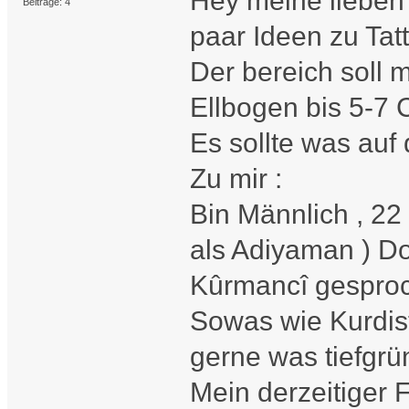
Hey meine lieben F
Beiträge: 4
paar Ideen zu Tat
Der bereich soll
Ellbogen bis 5-7
Es sollte was auf 
Zu mir :
Bin Männlich , 2
als Adiyaman ) Do
Kûrmancî gespro
Sowas wie Kurdist
gerne was tiefgrü
Mein derzeitiger Fa