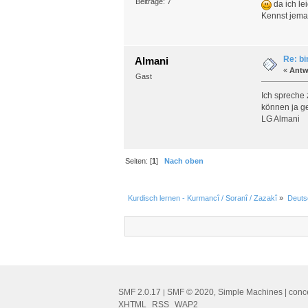
Beiträge: 7
da ich le
Kennst jeman
Re: bi
Almani
«
Antw
Gast
Ich spreche 
können ja g
LG Almani
Seiten: [
1
]
Nach oben
Kurdisch lernen - Kurmancî / Soranî / Zazakî
»
Deuts
SMF 2.0.17
SMF © 2020
Simple Machines
| conc
|
,
XHTML
RSS
WAP2