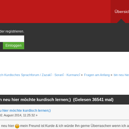
Übersic
der
registrieren
.
ch-Kurdisches Sprachforum / Zazakî - Soranî - Kurmancî
»
Fragen am Anfang
»
bin neu hi
 neu hier möchte kurdisch lernen;) (Gelesen 36541 mal)
u hier möchte kurdisch lernen;)
2. August 2014, 11:25:32 »
n neu hier
mein Freund ist Kurde & ich würde Ihn gerne Überraschen wenn ich a