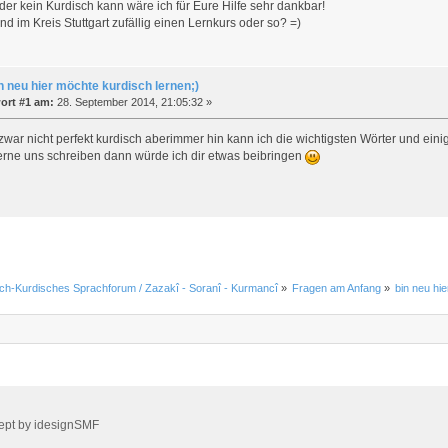
ider kein Kurdisch kann wäre ich für Eure Hilfe sehr dankbar!
d im Kreis Stuttgart zufällig einen Lernkurs oder so? =)
n neu hier möchte kurdisch lernen;)
ort #1 am:
28. September 2014, 21:05:32 »
zwar nicht perfekt kurdisch aberimmer hin kann ich die wichtigsten Wörter und eini
erne uns schreiben dann würde ich dir etwas beibringen
ch-Kurdisches Sprachforum / Zazakî - Soranî - Kurmancî
»
Fragen am Anfang
»
bin neu hi
ept by
idesignSMF