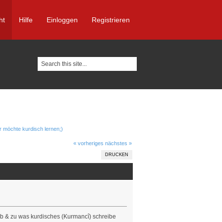
ht
Hilfe
Einloggen
Registrieren
er möchte kurdisch lernen;)
« vorheriges
nächstes »
DRUCKEN
b & zu was kurdisches (Kurmancî) schreibe