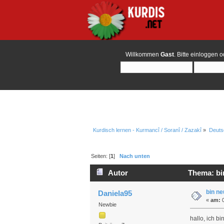
Willkommen
Gast
. Bitte
einloggen
o
Kurdisch lernen - Kurmancî / Soranî / Zazakî
»
Deuts
Seiten: [
1
]
Nach unten
Autor
Thema: bin
bin ne
Daniela95
«
am:
0
Newbie
hallo, ich bi