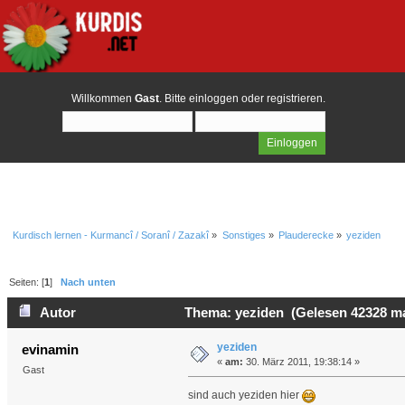
Willkommen
Gast
. Bitte
einloggen
oder
registrieren
.
Kurdisch lernen - Kurmancî / Soranî / Zazakî
»
Sonstiges
»
Plauderecke
»
yeziden
Seiten: [
1
]
Nach unten
Autor
Thema: yeziden (Gelesen 42328 ma
yeziden
evinamin
«
am:
30. März 2011, 19:38:14 »
Gast
sind auch yeziden hier