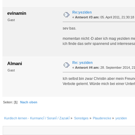
Re:yeziden
evinamin
«
Antwort #3 am:
05. April 2011, 21:30:18
Gast
sev bas.
momentan nicht:-D aber ich mag yeziden mei
ich finde das sehr spannend und interresesa
Re: yeziden
Almani
«
Antwort #4 am:
28. September 2014, 21
Gast
Ich selbst bin zwar Christin aber mein Freun
Verbote gelernt. Würde mich bei einer Unte
Seiten: [
1
]
Nach oben
Kurdisch lernen - Kurmancî / Soranî / Zazakî
»
Sonstiges
»
Plauderecke
»
yeziden