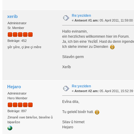
Re:yeziden
xerib
«
Antwort #1 am:
05. April 2011, 11:59:00
Administrator
Sr. Member
Hallo evinamin,
ein herzliches willkommen hier im Forum.
Beiträge: 452
Ja, ich bin eine Yezîdî. Hast du denn irgen
Ich stehe immer zu Diensten
şêr şêre, çi jine çi mêre
Silavên germ
Xerîb
Re:yeziden
Hejaro
«
Antwort #2 am:
05. April 2011, 15:52:39
Administrator
Hero Member
Evîna dila,
Beiträge: 897
Tu gelekî bixêr hati.
Zimanê xwe binivîse, bixwîne û
Silav û hirmet
biparêze
Hejaro