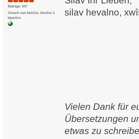
Silav Ihr Lieben,
Beiträge: 897
silav hevalno, xwî
Zimanê xwe binivîse, bixwîne û
biparêze
Vielen Dank für e
Übersetzungen un
etwas zu schreib