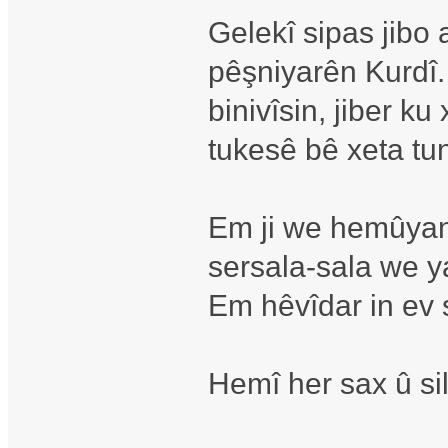
Gelekî sipas jibo 
pêşniyarên Kurdî. 
binivîsin, jiber k
tukesê bê xeta tu
Em ji we hemûyan 
sersala-sala we ya
Em hêvîdar in ev s
Hemî her sax û sil