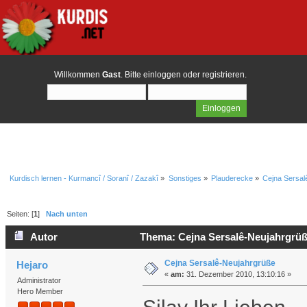
Willkommen
Gast
. Bitte
einloggen
oder
registrieren
.
Kurdisch lernen - Kurmancî / Soranî / Zazakî
»
Sonstiges
»
Plauderecke
»
Cejna Sersal
Seiten: [
1
]
Nach unten
Autor
Thema: Cejna Sersalê-Neujahrgrüß
Cejna Sersalê-Neujahrgrüße
Hejaro
«
am:
31. Dezember 2010, 13:10:16 »
Administrator
Hero Member