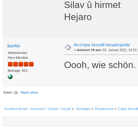
Silav û hirmet
Hejaro
Re:Cejna Sersalê-Neujahrgrüße
berfin
«
Antwort #4 am:
02. Januar 2011, 14:51:
Administrator
Hero Member
Oooh, wie schön.
Beiträge: 923
Seiten: [
1
]
Nach oben
Kurdisch lernen - Kurmancî / Soranî / Zazakî
»
Sonstiges
»
Plauderecke
»
Cejna Sersal