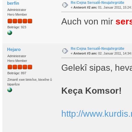
Re:Cejna Sersalê-Neujahrgrüße
berfin
«
Antwort #2 am:
01. Januar 2011, 15:24:
Administrator
Hero Member
Auch von mir
ser
Beiträge: 923
Re:Cejna Sersalê-Neujahrgrüße
Hejaro
«
Antwort #3 am:
02. Januar 2011, 14:34:
Administrator
Hero Member
Gelekî sipas, hev
Beiträge: 897
Zimanê xwe binivîse, bixwîne û
biparêze
Keça Komsor!
http://www.kurdis