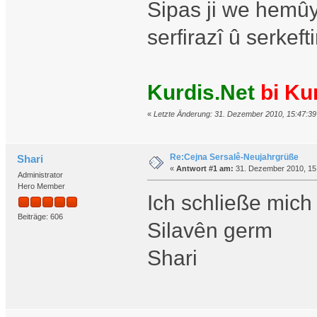
Sipas ji we hemûy
serfirazî û serkeft
Kurdis.Net
bi Ku
«
Letzte Änderung: 31. Dezember 2010, 15:47:39
Re:Cejna Sersalê-Neujahrgrüße
Shari
«
Antwort #1 am:
31. Dezember 2010, 15
Administrator
Hero Member
Ich schließe mic
Beiträge: 606
Silavên germ
Shari