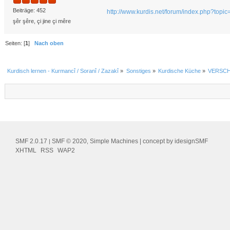
Beiträge: 452
http://www.kurdis.net/forum/index.php?topi
şêr şêre, çi jine çi mêre
Seiten: [
1
]
Nach oben
Kurdisch lernen - Kurmancî / Soranî / Zazakî
»
Sonstiges
»
Kurdische Küche
»
VERSCHO
SMF 2.0.17
SMF © 2020
Simple Machines
| concept by
idesignSMF
|
,
XHTML
RSS
WAP2