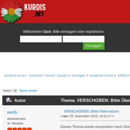
Willkommen
Gast
. Bitte
einloggen
oder
registrieren
.
Kurdisch lernen - Kurmancî / Soranî / Zazakî
»
Sonstiges
»
Kurdische Küche
»
VERSCHO
Seiten: [
1
]
Nach unten
Autor
Thema: VERSCHOBEN: Bitte Übers
VERSCHOBEN: Bitte Übersetzen
xerib
«
am:
03. November 2010, 14:51:17 »
Administrator
Sr. Member
Dieses Thema wurde verschoben nach Überse