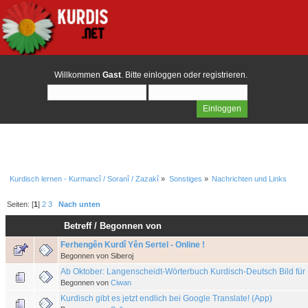
Willkommen
Gast
. Bitte
einloggen
oder
registrieren
.
Kurdisch lernen - Kurmancî / Soranî / Zazakî
»
Sonstiges
»
Nachrichten und Links
Seiten: [
1
]
2
3
Nach unten
Betreff
/
Begonnen von
Ferhengên Kurdî Yên Sertel - Online !
Begonnen von Siberoj
Ab Oktober: Langenscheidt-Wörterbuch Kurdisch-Deutsch Bild für 
Begonnen von
Ciwan
Kurdisch gibt es jetzt endlich bei Google Translate! (App)