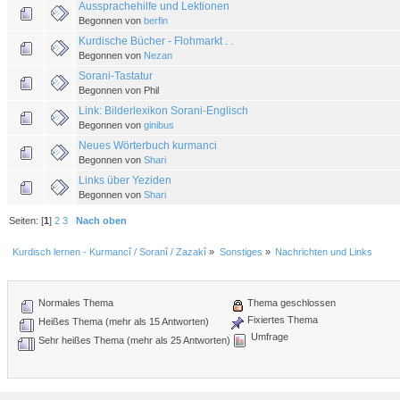
Aussprachehilfe und Lektionen
Begonnen von
berfin
Kurdische Bücher - Flohmarkt . .
Begonnen von
Nezan
Sorani-Tastatur
Begonnen von Phil
Link: Bilderlexikon Sorani-Englisch
Begonnen von
ginibus
Neues Wörterbuch kurmanci
Begonnen von
Shari
Links über Yeziden
Begonnen von
Shari
Seiten: [
1
]
2
3
Nach oben
Kurdisch lernen - Kurmancî / Soranî / Zazakî
»
Sonstiges
»
Nachrichten und Links
Normales Thema
Thema geschlossen
Fixiertes Thema
Heißes Thema (mehr als 15 Antworten)
Umfrage
Sehr heißes Thema (mehr als 25 Antworten)