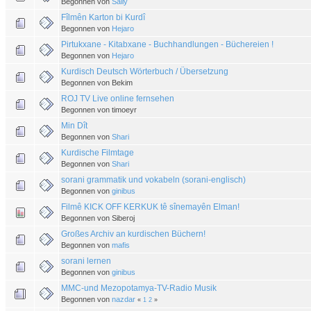
Begonnen von
Sally
Fîlmên Karton bi Kurdî
Begonnen von
Hejaro
Pirtukxane - Kitabxane - Buchhandlungen - Büchereien !
Begonnen von
Hejaro
Kurdisch Deutsch Wörterbuch / Übersetzung
Begonnen von Bekim
ROJ TV Live online fernsehen
Begonnen von timoeyr
Min Dît
Begonnen von
Shari
Kurdische Filmtage
Begonnen von
Shari
sorani grammatik und vokabeln (sorani-englisch)
Begonnen von
ginibus
Filmê KICK OFF KERKUK tê sînemayên Elman!
Begonnen von Siberoj
Großes Archiv an kurdischen Büchern!
Begonnen von
mafis
sorani lernen
Begonnen von
ginibus
MMC-und Mezopotamya-TV-Radio Musik
Begonnen von
nazdar
«
1
2
»