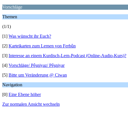
Vorschläge
Themen
(1/1)
[1]
Was wünscht ihr Euch?
[2]
Karteikarten zum Lernen von Ferbûn
[3]
Interesse an einem Kurdisch-Lern-Podcast (Online-Audio-Kurs)?
[4]
Vorschläge/ Pêşniyaz/ Pêşniyar
[5]
Bitte um Veränderung @ Ciwan
Navigation
[0]
Eine Ebene höher
Zur normalen Ansicht wechseln