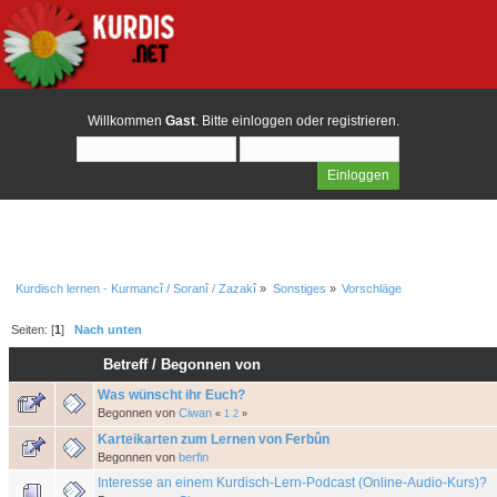
Willkommen
Gast
. Bitte
einloggen
oder
registrieren
.
Kurdisch lernen - Kurmancî / Soranî / Zazakî
»
Sonstiges
»
Vorschläge
Seiten: [
1
]
Nach unten
Betreff
/
Begonnen von
Was wünscht ihr Euch?
Begonnen von
Ciwan
«
1
2
»
Karteikarten zum Lernen von Ferbûn
Begonnen von
berfin
Interesse an einem Kurdisch-Lern-Podcast (Online-Audio-Kurs)?