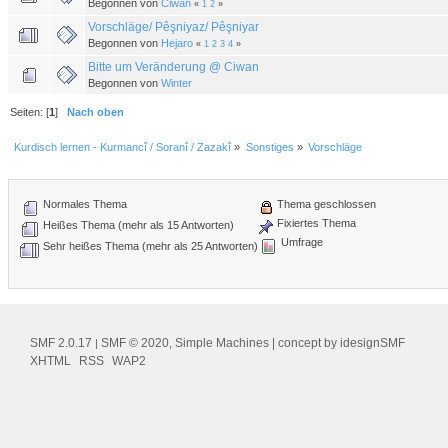
Begonnen von
Ciwan
«
1
2
»
Vorschläge/ Pêşniyaz/ Pêşniyar
Begonnen von
Hejaro
«
1
2
3
4
»
Bitte um Veränderung @ Ciwan
Begonnen von
Winter
Seiten: [
1
]
Nach oben
Kurdisch lernen - Kurmancî / Soranî / Zazakî
»
Sonstiges
»
Vorschläge
Normales Thema
Thema geschlossen
Fixiertes Thema
Heißes Thema (mehr als 15 Antworten)
Umfrage
Sehr heißes Thema (mehr als 25 Antworten)
SMF 2.0.17
SMF © 2020
Simple Machines
| concept by
idesignSMF
|
,
XHTML
RSS
WAP2