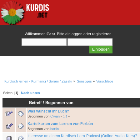
Willkommen
Gast
. Bitte
einloggen
oder
registrieren
.
Kurdisch lernen - Kurmancî / Soranî / Zazakî
»
Sonstiges
»
Vorschläge
Seiten: [
1
]
Nach unten
Betreff
/
Begonnen von
Was wünscht ihr Euch?
Begonnen von
Ciwan
«
1
2
»
Karteikarten zum Lernen von Ferbûn
Begonnen von
berfin
Interesse an einem Kurdisch-Lern-Podcast (Online-Audio-Kurs)?