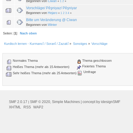
Begonnen von
Ciwan
«
1
2
»
Vorschläge/ Pêşniyaz/ Pêşniyar
Begonnen von
Hejaro
«
1
2
3
4
»
Bitte um Veränderung @ Ciwan
Begonnen von
Winter
Seiten: [
1
]
Nach oben
Kurdisch lernen - Kurmancî / Soranî / Zazakî
»
Sonstiges
»
Vorschläge
Normales Thema
Thema geschlossen
Fixiertes Thema
Heißes Thema (mehr als 15 Antworten)
Umfrage
Sehr heißes Thema (mehr als 25 Antworten)
SMF 2.0.17
SMF © 2020
Simple Machines
| concept by
idesignSMF
|
,
XHTML
RSS
WAP2