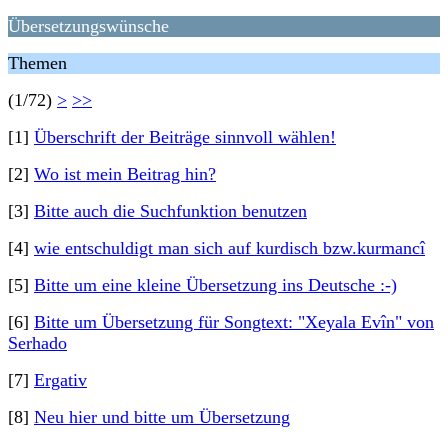
Übersetzungswünsche
Themen
(1/72)
>
>>
[1]
Überschrift der Beiträge sinnvoll wählen!
[2]
Wo ist mein Beitrag hin?
[3]
Bitte auch die Suchfunktion benutzen
[4]
wie entschuldigt man sich auf kurdisch bzw.kurmancî
[5]
Bitte um eine kleine Übersetzung ins Deutsche :-)
[6]
Bitte um Übersetzung für Songtext: "Xeyala Evîn" von
Serhado
[7]
Ergativ
[8]
Neu hier und bitte um Übersetzung