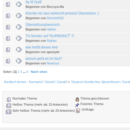
Ay lê Gulê
Begonnen von Burcuya.Ma
Könnte mir das vielleicht jemand Übersetzen :)
Begonnen von
Dersim6262
Übersetzungswunsch
Begonnen von
Hebûn
TV-Sender auf "KURMANCÎ" ?!
Begonnen von
Rojhan
wie heißt dieses lied
Begonnen von apostyler
worum geht es im lied?
Begonnen von
Nowrouz
Seiten: [
1
]
2
3
...
6
Nach oben
Kurdisch lernen - Kurmancî / Soranî / Zazakî
»
Deutsch-Kurdisches Sprachforum / Zazak
Normales Thema
Thema geschlossen
Fixiertes Thema
Heißes Thema (mehr als 15 Antworten)
Umfrage
Sehr heißes Thema (mehr als 25 Antworten)