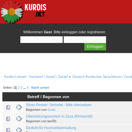
Willkommen
Gast
. Bitte
einloggen
oder
registrieren
.
Kurdisch lernen - Kurmancî / Soranî / Zazakî
»
Deutsch-Kurdisches Sprachforum / Zazak
Seiten: [
1
]
2
3
...
6
Nach unten
Betreff
/
Begonnen von
Sivan Perwer- Serneke - bitte übersetzen
Begonnen von
Gsan
Übersetzungswunsch in Zaza (Kirmanckî)
Begonnen von berî81
Gedicht für Hochzeitseinladung