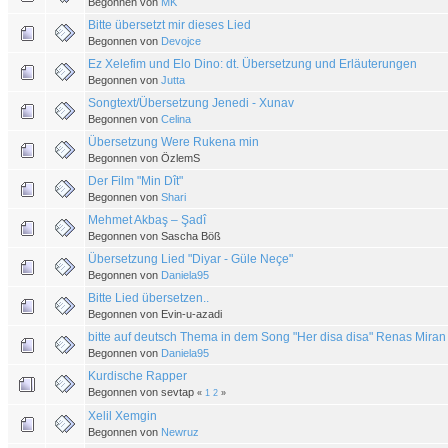
Begonnen von
MK
Bitte übersetzt mir dieses Lied
Begonnen von
Devojce
Ez Xelefim und Elo Dino: dt. Übersetzung und Erläuterungen
Begonnen von
Jutta
Songtext/Übersetzung Jenedi - Xunav
Begonnen von
Celina
Übersetzung Were Rukena min
Begonnen von ÖzlemS
Der Film "Min Dît"
Begonnen von
Shari
Mehmet Akbaş – Şadî
Begonnen von Sascha Böß
Übersetzung Lied "Diyar - Güle Neçe"
Begonnen von
Daniela95
Bitte Lied übersetzen..
Begonnen von Evin-u-azadi
bitte auf deutsch Thema in dem Song "Her disa disa" Renas Miran
Begonnen von
Daniela95
Kurdische Rapper
Begonnen von sevtap
«
1
2
»
Xelil Xemgin
Begonnen von
Newruz