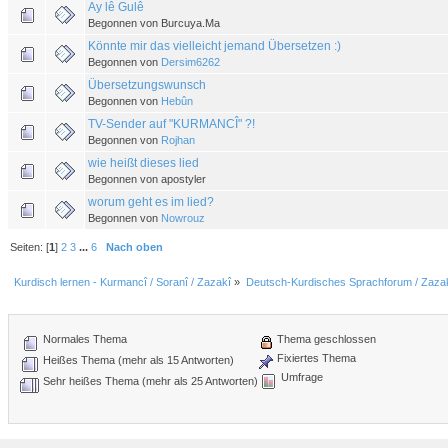
Ay lê Gulê
Begonnen von Burcuya.Ma
Könnte mir das vielleicht jemand Übersetzen :)
Begonnen von
Dersim6262
Übersetzungswunsch
Begonnen von
Hebûn
TV-Sender auf "KURMANCÎ" ?!
Begonnen von
Rojhan
wie heißt dieses lied
Begonnen von apostyler
worum geht es im lied?
Begonnen von
Nowrouz
Seiten: [
1
]
2
3
...
6
Nach oben
Kurdisch lernen - Kurmancî / Soranî / Zazakî
»
Deutsch-Kurdisches Sprachforum / Zazak
Normales Thema
Thema geschlossen
Fixiertes Thema
Heißes Thema (mehr als 15 Antworten)
Umfrage
Sehr heißes Thema (mehr als 25 Antworten)