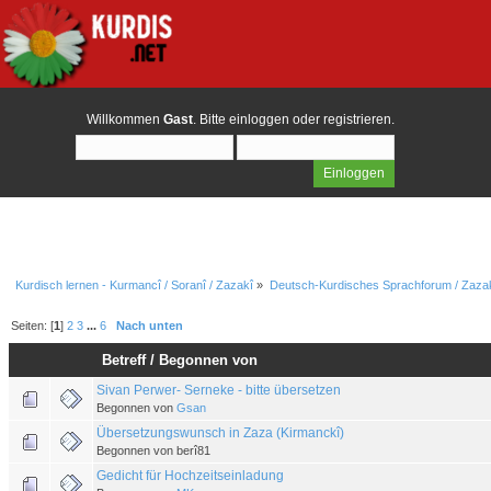
Willkommen
Gast
. Bitte
einloggen
oder
registrieren
.
Kurdisch lernen - Kurmancî / Soranî / Zazakî
»
Deutsch-Kurdisches Sprachforum / Zazak
Seiten: [
1
]
2
3
...
6
Nach unten
Betreff
/
Begonnen von
Sivan Perwer- Serneke - bitte übersetzen
Begonnen von
Gsan
Übersetzungswunsch in Zaza (Kirmanckî)
Begonnen von berî81
Gedicht für Hochzeitseinladung