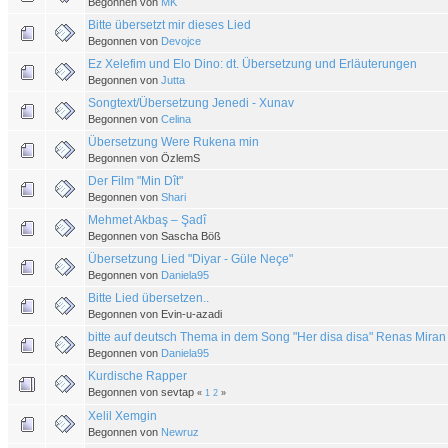
Begonnen von
MK
Bitte übersetzt mir dieses Lied
Begonnen von
Devojce
Ez Xelefim und Elo Dino: dt. Übersetzung und Erläuterungen
Begonnen von
Jutta
Songtext/Übersetzung Jenedi - Xunav
Begonnen von
Celina
Übersetzung Were Rukena min
Begonnen von ÖzlemS
Der Film "Min Dît"
Begonnen von
Shari
Mehmet Akbaş – Şadî
Begonnen von Sascha Böß
Übersetzung Lied "Diyar - Güle Neçe"
Begonnen von
Daniela95
Bitte Lied übersetzen..
Begonnen von Evin-u-azadi
bitte auf deutsch Thema in dem Song "Her disa disa" Renas Miran
Begonnen von
Daniela95
Kurdische Rapper
Begonnen von sevtap
«
1
2
»
Xelil Xemgin
Begonnen von
Newruz