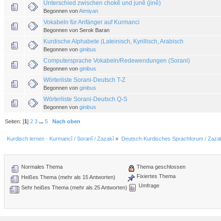
Unterschied zwischen chokê und junê (jinê)
Begonnen von
Atmiyan
Vokabeln für Anfänger auf Kurmanci
Begonnen von Serok Baran
Kurdische Alphabete (Lateinisch, Kyrillisch, Arabisch
Begonnen von
ginibus
Computersprache Vokabeln/Redewendungen (Sorani)
Begonnen von
ginibus
Wörterliste Sorani-Deutsch T-Z
Begonnen von
ginibus
Wörterliste Sorani-Deutsch Q-S
Begonnen von
ginibus
Seiten: [
1
]
2
3
...
5
Nach oben
Kurdisch lernen - Kurmancî / Soranî / Zazakî
»
Deutsch-Kurdisches Sprachforum / Zazak
Normales Thema
Thema geschlossen
Fixiertes Thema
Heißes Thema (mehr als 15 Antworten)
Umfrage
Sehr heißes Thema (mehr als 25 Antworten)