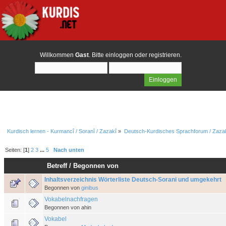
Willkommen
Gast
. Bitte
einloggen
oder
registrieren
.
Kurdisch lernen - Kurmancî / Soranî / Zazakî
»
Deutsch-Kurdisches Sprachforum / Zazak
Seiten: [
1
]
2
3
...
5
Nach unten
Betreff
/
Begonnen von
Inhaltsverzeichnis Wörterliste Deutsch-Sorani und umgekehrt
Begonnen von
ginibus
Vokabelnachfragen
Begonnen von ahin
Vokabel