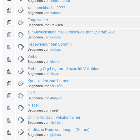
Begonnen von
Modschahed
wort pemkhosha ????
Begonnen von
hahuna
Fragewörter
Begonnen von Rewsen
zur Abwechslung mal kurdisch-deutsch (Soranî) A-B
Begonnen von
ginibus
Redewendungen Sorani II
Begonnen von
ginibus
Verben
Begonnen von
idoske
Ferheng Org Lêgerîn - Suche für Vokablen
Begonnen von
Hejaro
Karteikarten zum Lernen
Begonnen von
fêr l bûn
Gorî
Begonnen von
Atmiyan
Mispel
Begonnen von rinret
Online Kurdisch Vokabeltrainer
Begonnen von
fêr l bûn
kurdische Redewendungen (Soranî)
Begonnen von
ginibus