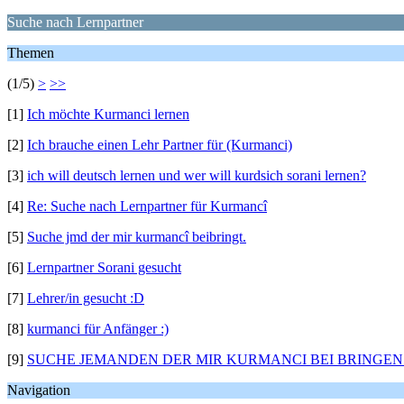
Suche nach Lernpartner
Themen
(1/5)
>
>>
[1]
Ich möchte Kurmanci lernen
[2]
Ich brauche einen Lehr Partner für (Kurmanci)
[3]
ich will deutsch lernen und wer will kurdsich sorani lernen?
[4]
Re: Suche nach Lernpartner für Kurmancî
[5]
Suche jmd der mir kurmancî beibringt.
[6]
Lernpartner Sorani gesucht
[7]
Lehrer/in gesucht :D
[8]
kurmanci für Anfänger :)
[9]
SUCHE JEMANDEN DER MIR KURMANCI BEI BRINGE
Navigation