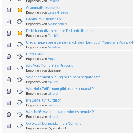
Begonnen von
kmellina
Grammatik: konjugieren
Begonnen von
Laura Greece
Genus im Kurdischen
Begonnen von
Modschahed
Ez bi kurdî dizanim oder Ez kurdî dizanim.
Begonnen von
fêr l bûn
Unklarheiten beim Lernen nach dem Lehrbuch "Kurdisch Kompakt
Begonnen von
Mondlaus
Dersa Kurdî
Begonnen von
Hejaro
das Verb "lernen" im Präsens
Begonnen von Susanne
Vergangenheit bildung bei einem negativ satz
Begonnen von
alikurdi
Wie viele Zeitformen gibt es in Kurmanci ?
Begonnen von
alikurdi
Ich Sehe auf Kurdisch
Begonnen von
alikurdi
Was heißt xwe und wann wird es benutzt?
Begonnen von
alikurdi
Objektfall bei maskulinen Nomen?
Begonnen von Diyarbakir21