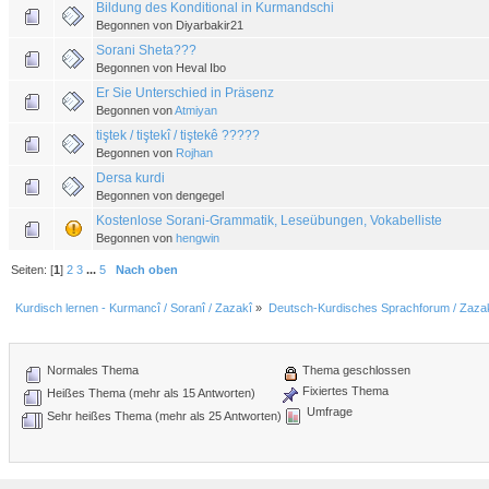
Bildung des Konditional in Kurmandschi
Begonnen von Diyarbakir21
Sorani Sheta???
Begonnen von Heval Ibo
Er Sie Unterschied in Präsenz
Begonnen von
Atmiyan
tiştek / tiştekî / tiştekê ?????
Begonnen von
Rojhan
Dersa kurdi
Begonnen von dengegel
Kostenlose Sorani-Grammatik, Leseübungen, Vokabelliste
Begonnen von
hengwin
Seiten: [
1
]
2
3
...
5
Nach oben
Kurdisch lernen - Kurmancî / Soranî / Zazakî
»
Deutsch-Kurdisches Sprachforum / Zazak
Normales Thema
Thema geschlossen
Fixiertes Thema
Heißes Thema (mehr als 15 Antworten)
Umfrage
Sehr heißes Thema (mehr als 25 Antworten)