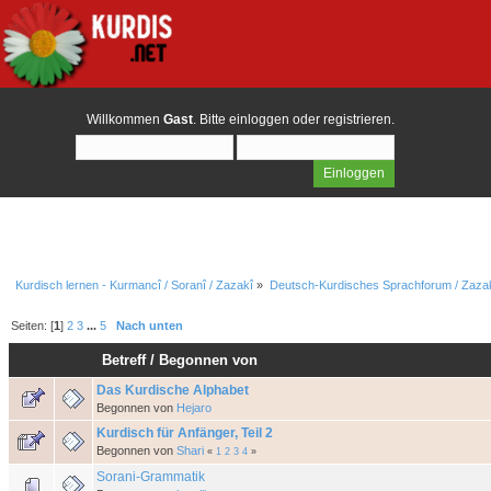
Willkommen
Gast
. Bitte
einloggen
oder
registrieren
.
Kurdisch lernen - Kurmancî / Soranî / Zazakî
»
Deutsch-Kurdisches Sprachforum / Zazak
Seiten: [
1
]
2
3
...
5
Nach unten
Betreff
/
Begonnen von
Das Kurdische Alphabet
Begonnen von
Hejaro
Kurdisch für Anfänger, Teil 2
Begonnen von
Shari
«
1
2
3
4
»
Sorani-Grammatik